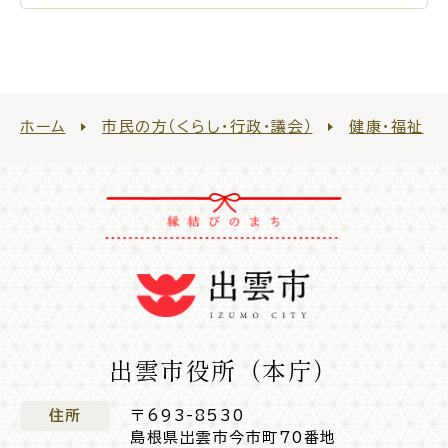
入園・入学
結婚・離婚
ホーム
市民の方（くらし・行政・議会）
健康・福祉
引っ越し
就職・転職・退職
高齢者・介護
病気・ケガ
出雲市役所（本庁）
おくやみ
住所
〒693-8530
島根県出雲市今市町70番地