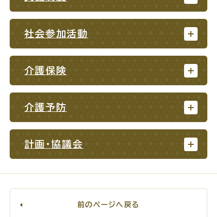
For Foreigners
外国人の方へ
社会参加活動
新着情報一覧
介護保険
ふるさと納税
介護予防
場面
探
から
す
計画・協議会
妊娠・出産
子育て
前のページへ戻る