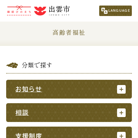
市民の方
（くらし・行政・議会）
LANGUAGE
くらし・手続き
子育て・教育
高齢者福祉
健康・福祉
文化・スポーツ・生涯学習
分類で探す
まちづくり
市政情報
事業者の方
お知らせ
観光される方
相談
移住・定住をお考えの方
支援制度