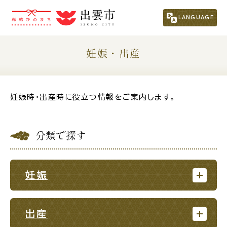
市民の方
（くらし・行政・議会）
LANGUAGE
事業者の方
妊娠・出産
観光される方
妊娠時・出産時に役立つ情報をご案内します。
移住・定住をお考えの方
分類で探す
For Foreigners
外国人の方へ
妊娠
新着情報一覧
出産
ふるさと納税