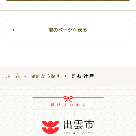
場面
探
から
す
前のページへ戻る
妊娠・出産
子育て
ホーム
場面から探す
妊娠・出産
入園・入学
結婚・離婚
引っ越し
就職・転職・退職