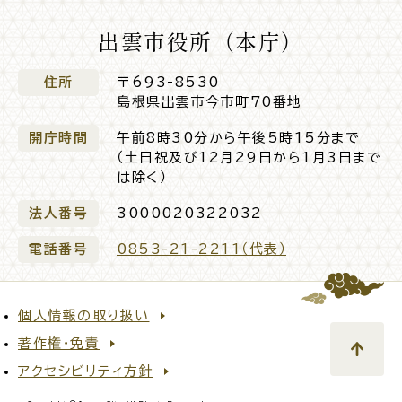
出雲市役所（本庁）
住所
〒693-8530
高齢者・介護
病気・ケガ
島根県出雲市今市町70番地
開庁時間
午前8時30分から午後5時15分まで
（土日祝及び12月29日から1月3日まで
は除く）
おくやみ
法人番号
3000020322032
電話番号
0853-21-2211（代表）
目的
探
から
す
個人情報の取り扱い
著作権・免責
アクセシビリティ方針
届出・手続・申請
税金