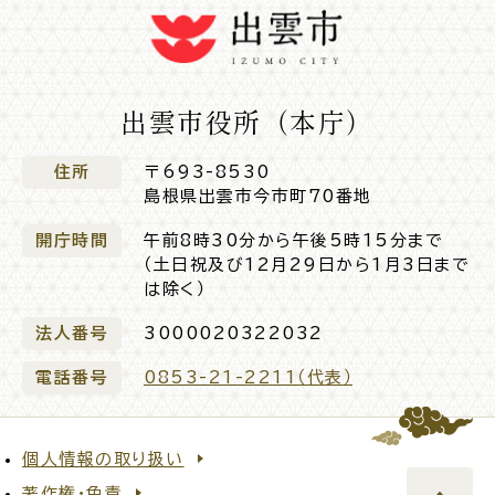
公共施設
出雲市役所（本庁）
便利なサービス
住所
〒693-8530
島根県出雲市今市町70番地
開庁時間
午前8時30分から午後5時15分まで
くらしの便利情報
子育て便利帳
（土日祝及び12月29日から1月3日まで
は除く）
法人番号
3000020322032
電話番号
0853-21-2211（代表）
ごみ出し
おたすけア
各種申請書・
様式ダ
プリ
ウンロード
個人情報の取り扱い
著作権・免責