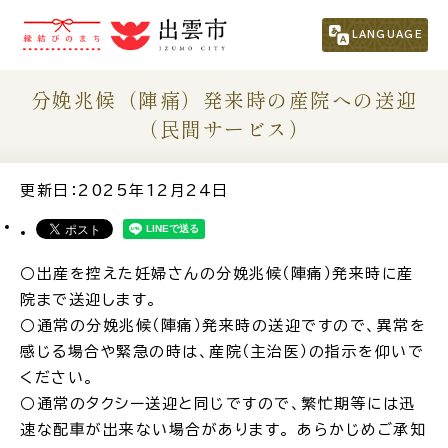
市民の方
（くらし・行政・議会）
LANGUAGE
事業者の方
分娩兆候（陣痛）発来時の産院への送迎
（民間サービス）
観光される方
更新日：2025年12月24日
移住・定住をお考えの方
○出産を控えた妊婦さんの分娩兆候（陣痛）発来時に産
For Foreigners
院まで送迎します。
外国人の方へ
○通常の分娩兆候（陣痛）発来時の送迎ですので、異常を
感じる場合や緊急の時は、産院（主治医）の指示を仰いで
新着情報一覧
ください。
○通常のタクシー送迎と同じですので、繁忙期等には迅
速な配車が出来ない場合があります。 あらかじめご承知
ふるさと納税