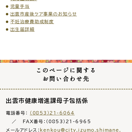
児童手当
出雲市産後ケア事業のお知らせ
不妊治療費助成制度
出生届詳細
高齢者・介護
病気・ケガ
おくやみ
このページに関する
お問い合わせ先
目的
探
から
す
出雲市健康増進課母子包括係
電話番号：
（0853）21-6064
FAX番号：（0853）21-6965
メールアドレス：
kenkou@city.izumo.shimane.
届出・手続・申請
税金