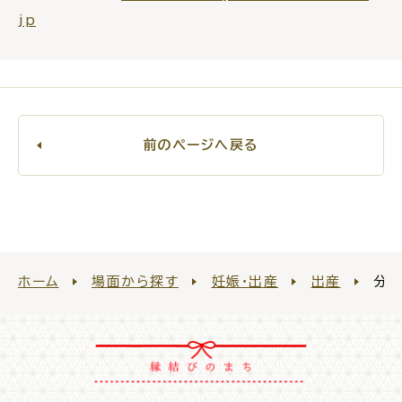
jp
ごみ・リサイクル
防災
前のページへ戻る
各種相談窓口
担当窓口
ホーム
場面から探す
妊娠・出産
出産
分娩
ライフライン
公共交通