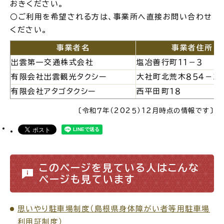
おきください。
○ご利用を希望される方は、事業所へ直接お問い合わせ
場面
探
ください。
から
す
事業者名
事業者住所
出雲第一交通株式会社
塩冶善行町１１－３
有限会社出雲観光タクシー
大社町北荒木８５４－３
有限会社アタゴタクシー
西平田町１８
妊娠・出産
子育て
〔令和７年（202５）１２月時点の情報です〕
入園・入学
結婚・離婚
このページを見ている人はこんな
ページも見ています
思いやり駐車場制度（島根県身体障がい者等用駐車場
引っ越し
就職・転職・退職
利用証制度）