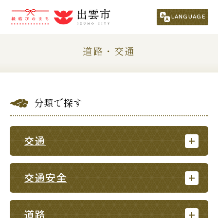
市民の方
（くらし・行政・議会）
LANGUAGE
くらし・手続き
子育て・教育
道路・交通
健康・福祉
文化・スポーツ・生涯学習
分類で探す
まちづくり
市政情報
事業者の方
交通
観光される方
交通安全
移住・定住をお考えの方
道路