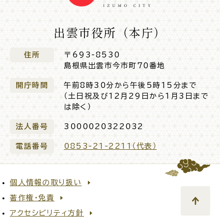
入園・入学
結婚・離婚
出雲市役所（本庁）
住所
〒693-8530
島根県出雲市今市町70番地
引っ越し
就職・転職・退職
開庁時間
午前8時30分から午後5時15分まで
（土日祝及び12月29日から1月3日まで
は除く）
法人番号
3000020322032
高齢者・介護
病気・ケガ
電話番号
0853-21-2211（代表）
個人情報の取り扱い
著作権・免責
おくやみ
アクセシビリティ方針