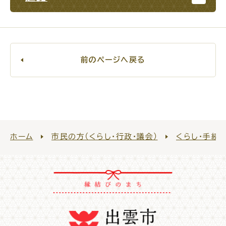
For Foreigners
外国人の方へ
新着情報一覧
前のページへ戻る
ふるさと納税
場面
探
から
す
ホーム
市民の方（くらし・行政・議会）
くらし・手続
妊娠・出産
子育て