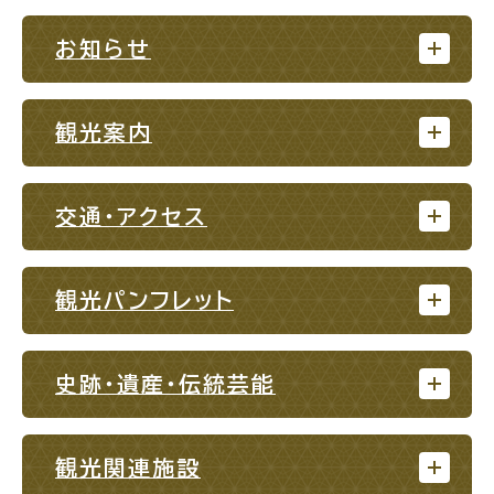
お知らせ
高齢者・介護
病気・ケガ
観光案内
交通・アクセス
おくやみ
観光パンフレット
目的
探
から
す
史跡・遺産・伝統芸能
観光関連施設
届出・手続・申請
税金