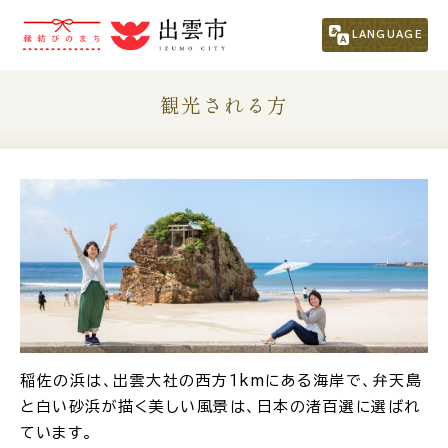
市民の方
（くらし・行政・議会）
LANGUAGE
事業者の方
観光される方
観光される方
移住・定住をお考えの方
For Foreigners
外国人の方へ
新着情報一覧
稲佐の浜は、出雲大社の西方１kmにある海岸で、弁天島
と白い砂浜が描く美しい風景は、日本の渚百選に選ばれ
ふるさと納税
ています。