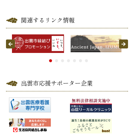
公共施設
関連するリンク情報
便利なサービス
Pre
Ne
vio
xt
us
1
2
3
4
5
6
7
くらしの便利情報
子育て便利帳
出雲市応援サポーター企業
ごみ出し
おたすけア
各種申請書・
様式ダ
プリ
ウンロード