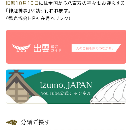
旧暦１０月１０日
には全国から八百万の神々をお迎えする
「神迎神事」が執り行われます。
場面
探
（観光協会HP神在月へリンク）
から
す
妊娠・出産
子育て
入園・入学
結婚・離婚
分類で探す
引っ越し
就職・転職・退職