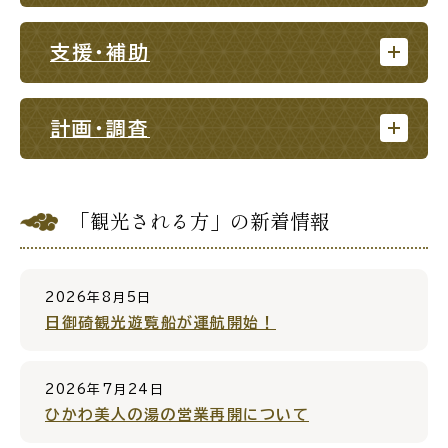
支援・補助
ごみ・リサイクル
防災
計画・調査
「観光される方」の新着情報
各種相談窓口
担当窓口
2026年8月5日
日御碕観光遊覧船が運航開始！
ライフライン
公共交通
2026年7月24日
ひかわ美人の湯の営業再開について