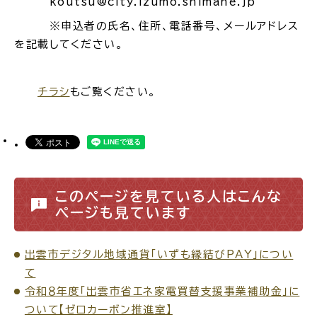
koutsu@city.izumo.shimane.jp
※申込者の氏名、住所、電話番号、メールアドレス
を記載してください。
ごみ・リサイクル
防災
チラシ
もご覧ください。
各種相談窓口
担当窓口
このページを見ている人はこんな
ページも見ています
ライフライン
公共交通
出雲市デジタル地域通貨「いずも縁結びPAY」につい
て
令和８年度「出雲市省エネ家電買替支援事業補助金」に
ついて【ゼロカーボン推進室】