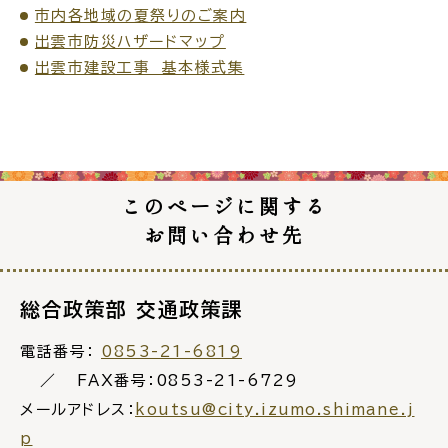
市内各地域の夏祭りのご案内
公共施設
出雲市防災ハザードマップ
出雲市建設工事 基本様式集
便利なサービス
このページに関する
くらしの便利情報
子育て便利帳
お問い合わせ先
総合政策部 交通政策課
ごみ出し
おたすけア
各種申請書・
様式ダ
電話番号：
0853-21-6819
プリ
ウンロード
FAX番号：0853-21-6729
メールアドレス：
koutsu@city.izumo.shimane.j
p