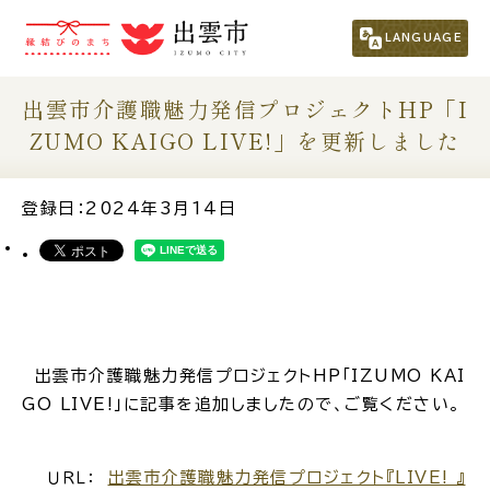
市民の方
（くらし・行政・議会）
LANGUAGE
事業者の方
出雲市介護職魅力発信プロジェクトHP「I
ZUMO KAIGO LIVE!」を更新しました
観光される方
登録日：2024年3月14日
移住・定住をお考えの方
For Foreigners
外国人の方へ
出雲市介護職魅力発信プロジェクトHP「IZUMO KAI
新着情報一覧
GO LIVE!」に記事を追加しましたので、ご覧ください。
ふるさと納税
出雲市介護職魅力発信プロジェクト『LIVE! 』
ＵＲＬ：