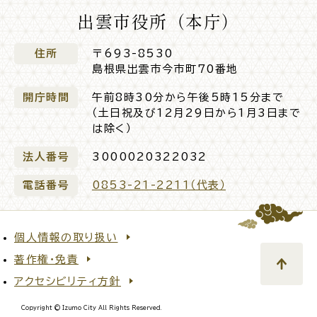
出雲市役所（本庁）
公共施設
住所
〒693-8530
島根県出雲市今市町70番地
便利なサービス
開庁時間
午前8時30分から午後5時15分まで
（土日祝及び12月29日から1月3日まで
は除く）
法人番号
3000020322032
くらしの便利情報
子育て便利帳
電話番号
0853-21-2211（代表）
個人情報の取り扱い
ごみ出し
おたすけア
各種申請書・
様式ダ
プリ
ウンロード
著作権・免責
アクセシビリティ方針
Copyright © Izumo City All Rights Reserved.