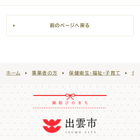
前のページへ戻る
ごみ・リサイクル
防災
ホーム
事業者の方
保健衛生・福祉・子育て
介
各種相談窓口
担当窓口
ライフライン
公共交通