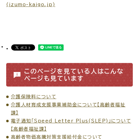
(izumo-kaigo.jp)
場面
探
から
す
妊娠・出産
子育て
このページを見ている人はこんな
ページも見ています
介護保険料について
入園・入学
結婚・離婚
介護人材育成支援事業補助金について【高齢者福祉
課】
電子通知「Speed Letter Plus(SLEP)」について
【高齢者福祉課】
引っ越し
就職・転職・退職
高齢者物価高騰対策支援給付金について