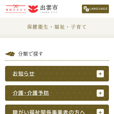
市民の方
（くらし・行政・議会）
LANGUAGE
事業者の方
保健衛生・福祉・子育て
観光される方
分類で探す
移住・定住をお考えの方
For Foreigners
お知らせ
外国人の方へ
新着情報一覧
介護・介護予防
ふるさと納税
障がい福祉関係事業者の方へ