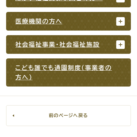
場面
探
から
す
医療機関の方へ
社会福祉事業・社会福祉施設
妊娠・出産
子育て
こども誰でも通園制度（事業者の
方へ）
入園・入学
結婚・離婚
前のページへ戻る
引っ越し
就職・転職・退職