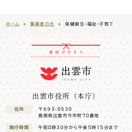
ホーム
事業者の方
保健衛生・福祉・子育て
高齢者・介護
病気・ケガ
おくやみ
目的
探
から
す
出雲市役所（本庁）
住所
〒693-8530
島根県出雲市今市町70番地
開庁時間
午前8時30分から午後5時15分まで
届出・手続・申請
税金