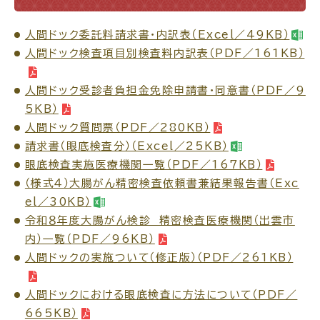
人間ドック委託料請求書・内訳表（Excel／49KB）
人間ドック検査項目別検査料内訳表（PDF／161KB）
ごみ・リサイクル
防災
人間ドック受診者負担金免除申請書・同意書（PDF／9
5KB）
人間ドック質問票（PDF／280KB）
請求書（眼底検査分）（Excel／25KB）
眼底検査実施医療機関一覧（PDF／167KB）
各種相談窓口
担当窓口
（様式４）大腸がん精密検査依頼書兼結果報告書（Exc
el／30KB）
令和８年度大腸がん検診 精密検査医療機関（出雲市
内）一覧（PDF／96KB）
ライフライン
公共交通
人間ドックの実施ついて（修正版）（PDF／261KB）
人間ドックにおける眼底検査に方法について（PDF／
665KB）