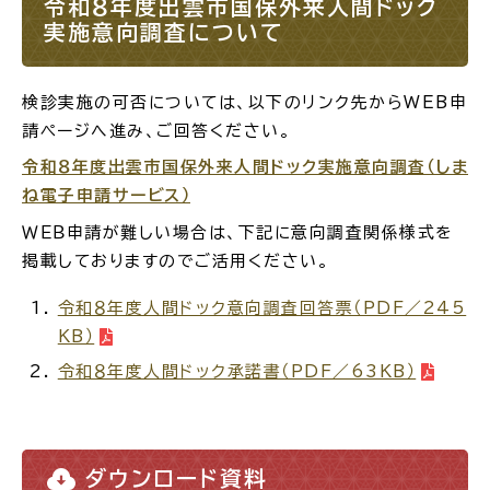
令和８年度出雲市国保外来人間ドック
実施意向調査について
検診実施の可否については、以下のリンク先からWEB申
高齢者・介護
病気・ケガ
請ページへ進み、ご回答ください。
令和８年度出雲市国保外来人間ドック実施意向調査（しま
ね電子申請サービス）
ＷＥＢ申請が難しい場合は、下記に意向調査関係様式を
おくやみ
掲載しておりますのでご活用ください。
令和８年度人間ドック意向調査回答票（PDF／245
目的
探
KB）
から
す
令和８年度人間ドック承諾書（PDF／63KB）
ダウンロード資料
届出・手続・申請
税金