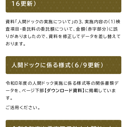
16更新）
場面
探
から
す
資料「人間ドックの実施について」の３．実施内容の（１）検
査項目・委託料の委託額について、金額（赤字部分）に誤
りがありましたので、資料を修正してデータを差し替えて
おります。
妊娠・出産
子育て
人間ドックに係る様式（6/9更新）
令和8年度の人間ドック実施に係る様式等の関係書類デ
ータを、ページ下部
【ダウンロード資料】
に掲載していま
入園・入学
結婚・離婚
す。
ご活用ください。
引っ越し
就職・転職・退職