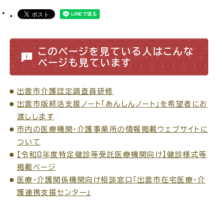
公共施設
このページを見ている人はこんな
便利なサービス
ページも見ています
出雲市介護認定調査員研修
出雲市版終活支援ノート「あんしんノート」を希望者にお
くらしの便利情報
子育て便利帳
渡しします
市内の医療機関・介護事業所の情報掲載ウェブサイトに
ついて
【令和8年度特定健診等受託医療機関向け】健診様式等
ごみ出し
おたすけア
各種申請書・
様式ダ
掲載ページ
プリ
ウンロード
医療・介護関係機関向け相談窓口「出雲市在宅医療・介
護連携支援センター」