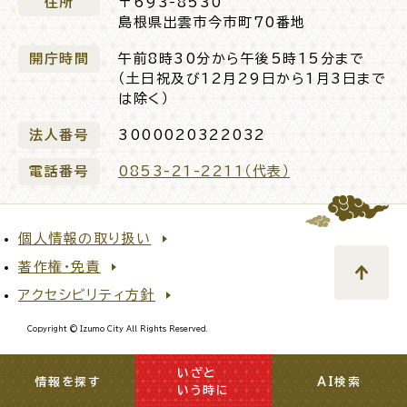
住所
〒693-8530
島根県出雲市今市町70番地
開庁時間
午前8時30分から午後5時15分まで
（土日祝及び12月29日から1月3日まで
は除く）
法人番号
3000020322032
電話番号
0853-21-2211（代表）
個人情報の取り扱い
著作権・免責
アクセシビリティ方針
Copyright © Izumo City All Rights Reserved.
いざと
閉じる
情報を探す
AI検索
いう時に