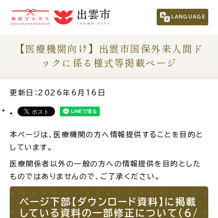
市民の方
（くらし・行政・議会）
LANGUAGE
事業者の方
【医療機関向け】出雲市国保外来人間ド
ックに係る様式等掲載ページ
観光される方
更新日：2026年6月16日
移住・定住をお考えの方
本ページは、医療機関の方へ情報提供することを目的と
For Foreigners
しています。
外国人の方へ
医療関係者以外の一般の方への情報提供を目的とした
新着情報一覧
ものではありませんので、ご了承ください。
ページ下部
【ダウンロード資料】
に掲載
ふるさと納税
している資料の一部修正について（6/