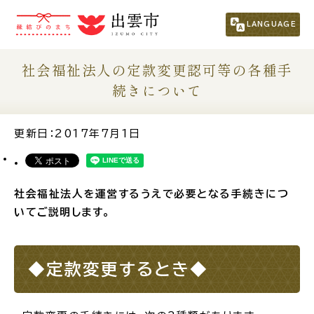
市民の方
（くらし・行政・議会）
LANGUAGE
事業者の方
社会福祉法人の定款変更認可等の各種手
続きについて
観光される方
更新日：2017年7月1日
移住・定住をお考えの方
社会福祉法人を運営するうえで必要となる手続きにつ
For Foreigners
いてご説明します。
外国人の方へ
新着情報一覧
◆定款変更するとき◆
ふるさと納税