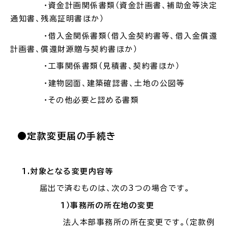
・
資金計画関係書類（資金計画書、補助金等決定
電子申請・
手続きガ
通知書、残高証明書ほか）
イド
・
借入金関係書類（借入金契約書等、借入金償還
計画書、
償還財源贈与契約書ほか）
・工事関係書類（見積書、契約書ほか）
・建物図面、建築確認書、土地の公図等
・その他必要と認める書類
出雲新話2030
防災情報サイト
出雲市総合振興計画
●定款変更届の手続き
市役所へのアクセス
1.
対象となる変更内容等
届出で済むものは、次の
3
つの場合です。
各課へのお問い合わせ
1
）事務所の所在地の変更
法人本部事務所の所在変更です。（定款例