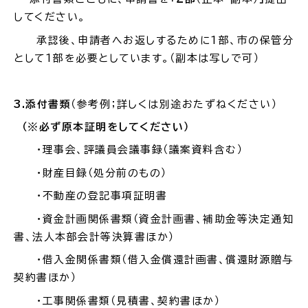
してください。
承認
後、申請者へお返しするために
1
部、市の保管分
として
1
部を必要としています。（副本は写しで可）
3.
添付書類
（参考例；詳しくは別途おたずねください）
（※必ず
原本証明
をしてください）
・理事会、評議員会議事録（議案資料含む）
・財産目録（処分前のもの）
・不動産の登記事項証明書
・
資金計画関係書類（資金計画書、補助金等決定通知
書、法人本部会計等決算書ほか）
・
借入金関係書類（借入金償還計画書、
償還財源贈与
契約書ほか）
・工事関係書類（見積書、契約書ほか）