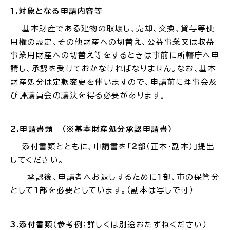
1.
対象となる申請内容等
基本財産である建物の取壊し、売却、交換、貸与等使
用権の設定、その他財産への切替え、公益事業又は収益
事業用財産への切替え等をするときは事前に所轄庁へ申
請し、承認を受けておかなければなりません。
なお、基本
財産処分は定款変更を伴いますので、申請前に理事会及
び評議員会の議決を得る必要があります。
2.
申請書類 （※基本財産処分承認申請書）
添付書類とともに、申請書を
「２部
（正本・副本）
」
提出
してください。
承認
後、申請者へお返しするために
1
部、市の保管分
として
1
部を必要としています。（副本は写しで可）
3.
添付書類
（参考例；詳しくは別途おたずねください）