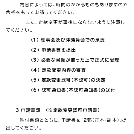
内容によっては、時間のかかるものもありますので
余裕をもって
申請してください。
また、定款変更が事後にならないように注意し
てください。
ごみ・リサイクル
防災
（1
） 理事会及び評議員会での承認
（2
） 申請書等を提出
（3
） 必要な書類が揃った上で正式に受理
（4
） 定款変更内容の審査
各種相談窓口
担当窓口
（5
） 定款変更認可（不認可）の決定
（6
） 認可通知書（不認可通知書）の送付
ライフライン
公共交通
3.
申請書類
（※定款変更認可申請書）
添付書類とともに、申請書を
「２部
（正本・副本）
」
提
出してください。