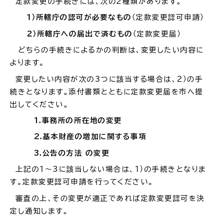
定款変更の手続きには、次の
2
種類があります。
１）所轄庁の認可が必要なもの
（定款変更認可申請）
場面
探
から
す
２）所轄庁への届出で済むもの
（定款変更届）
どちらの手続きによるかの判断は、変更したい内容に
よります。
変更したい内容が次の
3
つに該当する場合は、２）の手
続きとなります。添付書類とともに定款変更届を市へ提
妊娠・出産
子育て
出してください。
1.
事務所の所在地の変更
2.
基本財産の増加
に関する事項
3.
公告の方法 の変更
入園・入学
結婚・離婚
上記の１～3に該当しない場合は、１）の手続きとなりま
す。定款変更認可申請を行ってください。
審査の上、その変更が適正であれば定款変更認可を決
定し通知します。
引っ越し
就職・転職・退職