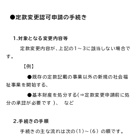
●定款変更認可申請の手続き
高齢者・介護
病気・ケガ
1.
対象となる変更内容等
定款変更内容が、上記の1～3に該当しない場合で
す。
【例】
おくやみ
●既存の定款記載の事業以外の新規の社会福
祉事業を開始する、
目的
探
●基本財産を処分する
(⇒
定款変更申請前に処
から
す
分の承認が必要です
)、
など
2.手続きの手順
手続きの主な流れは次の（
1）
～（6
）
の順です。
届出・手続・申請
税金