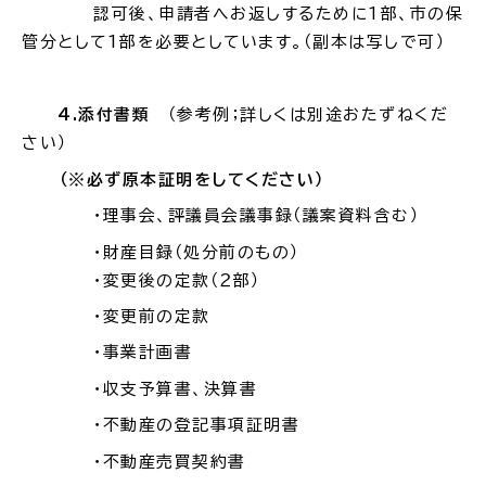
認可後、申請者へお返しするために
1
部、市の保
公共施設
管分として
1
部を必要としています。（副本は写しで可）
便利なサービス
4.
添付書類
（参考例；詳しくは別途おたずねくだ
さい）
（※必ず
原本証明
をしてください）
・理事会、評議員会議事録（議案資料含む）
くらしの便利情報
子育て便利帳
・財産目録（処分前のもの）
・変更後の定款（２部）
・変更前の定款
・事業計画書
ごみ出し
おたすけア
各種申請書・
様式ダ
・収支予算書、決算書
プリ
ウンロード
・不動産の登記事項証明書
・不動産売買契約書