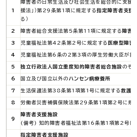
障害者の日常生活及び社会生活を総合的に支援す
公共施設
1
援法」）第
29
条第
1
項に規定する
指定障害者支援
る）
2
障害者総合支援法第
5
条第
11
項に規定する
障害
便利なサービス
3
児童福祉法第
42
条第
2
号に規定する
医療型障害
4
児童福祉法第
6
条の
2
第
3
項の厚生労働大臣が指
5
独立行政法人国立重度知的障害者総合施設
のぞ
くらしの便利情報
子育て便利帳
6
国立及び国立以外の
ハンセン病療養所
7
生活保護法第
38
条第
1
項第
1
号に規定する
救護施
8
労働者災害補償保険法第
29
条第
1
項第
2
号に規
ごみ出し
おたすけア
各種申請書・
様式ダ
プリ
ウンロード
障害者支援施設
9
(
備考
)
知的障害者福祉法第
16
条第
1
項第
2
号に
指定障害者支援施設