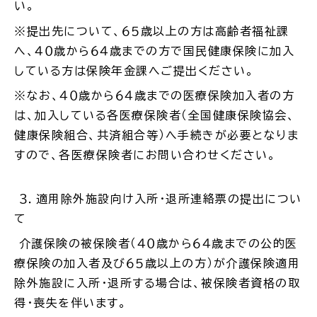
い。
※提出先について、６５歳以上の方は高齢者福祉課
へ、４０歳から６４歳までの方で国民健康保険に加入
している方は保険年金課へご提出ください。
高齢者・介護
病気・ケガ
※なお、４０歳から６４歳までの医療保険加入者の方
は、加入している各医療保険者（全国健康保険協会、
健康保険組合、共済組合等）へ手続きが必要となりま
すので、各医療保険者にお問い合わせください。
おくやみ
３．適用除外施設向け入所・退所連絡票の提出につい
目的
探
て
から
す
介護保険の被保険者（４０歳から６４歳までの公的医
療保険の加入者及び６５歳以上の方）が介護保険適用
除外施設に入所・退所する場合は、被保険者資格の取
得・喪失を伴います。
届出・手続・申請
税金