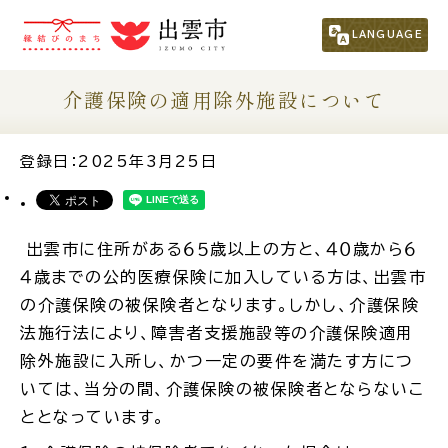
市民の方
（くらし・行政・議会）
LANGUAGE
事業者の方
介護保険の適用除外施設について
観光される方
登録日：2025年3月25日
移住・定住をお考えの方
出雲市に住所がある６５歳以上の方と、４０歳から６
４歳までの公的医療保険に加入して
いる方は、出雲市
For Foreigners
の介護保険の被保険者となります。しかし、介護保険
外国人の方へ
法施行法により、障害者支援施設等の介護保険適用
除外施設に入所し、かつ一定の要件を満たす方につ
新着情報一覧
いては、当分の間、介護保険の被保険者とならないこ
ととなっています。
ふるさと納税