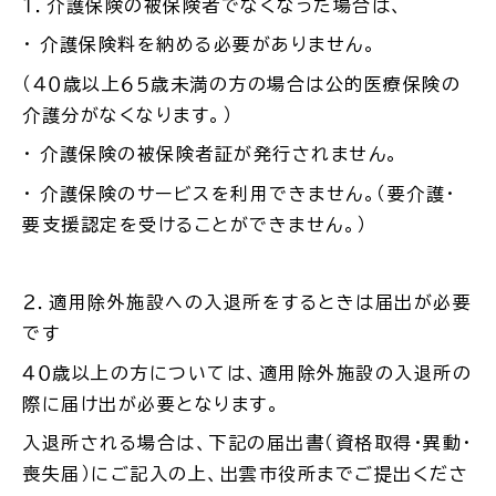
１．介護保険の被保険者でなくなった場合は、
・ 介護保険料を納める必要がありません。
場面
探
から
す
（４０歳以上６５歳未満の方の場合は公的医療保険の
介護分がなくなります。）
・ 介護保険の被保険者証が発行されません。
・ 介護保険のサービスを利用できません。（要介護・
妊娠・出産
子育て
要支援認定を受けることができません。）
２．適用除外施設への入退所をするときは届出が必要
です
入園・入学
結婚・離婚
４０歳以上の方については、適用除外施設の入退所の
際に届け出が必要となります。
入退所される場合は、下記の届出書（資格取得・異動・
喪失届）にご記入の上、出雲市役所までご提出くださ
引っ越し
就職・転職・退職