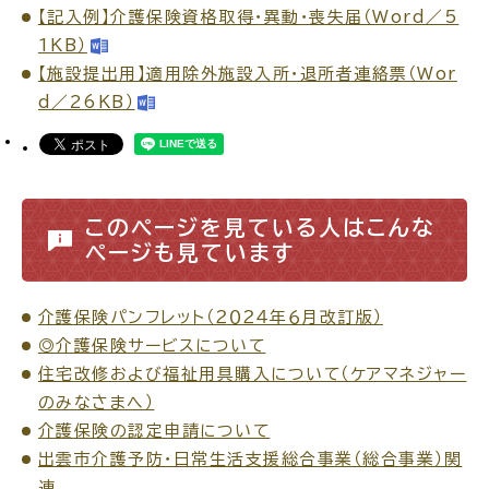
サイトマップ
【記入例】介護保険資格取得・異動・喪失届（Word／5
1KB）
【施設提出用】適用除外施設入所・退所者連絡票（Wor
d／26KB）
このページを見ている人はこんな
ページも見ています
介護保険パンフレット（２０２４年６月改訂版）
◎介護保険サービスについて
住宅改修および福祉用具購入について（ケアマネジャー
のみなさまへ）
介護保険の認定申請について
出雲市介護予防・日常生活支援総合事業（総合事業）関
連