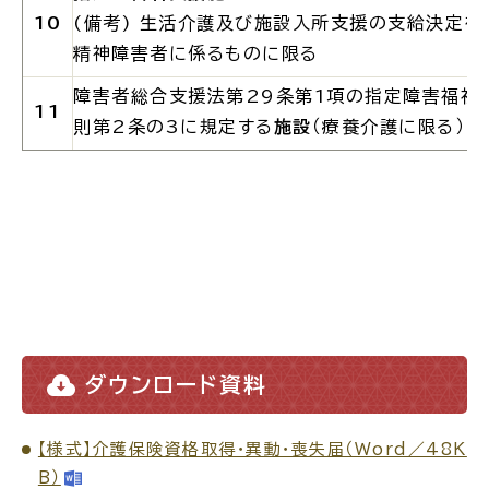
10
(
備考
)
生活介護及び施設入所支援の支給決定を
電子申請・
手続きガ
精神障害者に係るものに限る
イド
障害者総合支援法第
29
条第
1
項の指定障害福祉
11
則第
2
条の
3
に規定する
施設
（療養介護に限る）
出雲新話2030
防災情報サイト
出雲市総合振興計画
市役所へのアクセス
ダウンロード資料
各課へのお問い合わせ
【様式】介護保険資格取得・異動・喪失届（Word／48K
B）