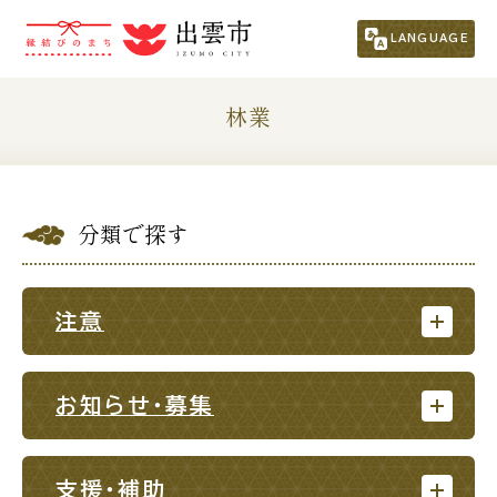
市民の方
（くらし・行政・議会）
LANGUAGE
事業者の方
林業
観光される方
分類で探す
移住・定住をお考えの方
For Foreigners
注意
外国人の方へ
新着情報一覧
お知らせ・募集
ふるさと納税
支援・補助