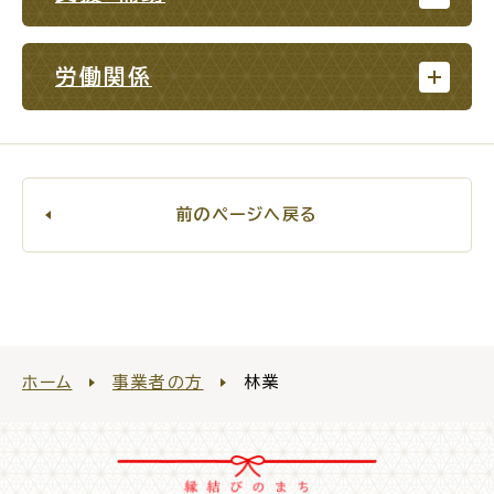
場面
探
から
す
労働関係
前のページへ戻る
妊娠・出産
子育て
入園・入学
結婚・離婚
ホーム
事業者の方
林業
引っ越し
就職・転職・退職