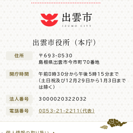
高齢者・介護
病気・ケガ
出雲市役所（本庁）
住所
〒693-8530
島根県出雲市今市町70番地
おくやみ
開庁時間
午前8時30分から午後5時15分まで
（土日祝及び12月29日から1月3日まで
は除く）
目的
探
から
す
法人番号
3000020322032
電話番号
0853-21-2211（代表）
届出・手続・申請
税金
個人情報の取り扱い