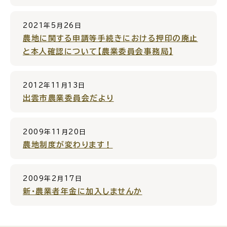
電子申請・
手続きガ
2021年5月26日
イド
農地に関する申請等手続きにおける押印の廃止
と本人確認について【農業委員会事務局】
2012年11月13日
出雲市農業委員会だより
出雲新話2030
防災情報サイト
出雲市総合振興計画
2009年11月20日
農地制度が変わります！
市役所へのアクセス
2009年2月17日
新・農業者年金に加入しませんか
各課へのお問い合わせ