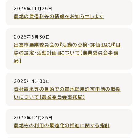
2025年11月25日
農地の賃借料等の情報をお知らせします
ごみ・リサイクル
防災
2025年6月30日
出雲市農業委員会の『活動の点検・評価』及び『目
標の設定・活動計画』について【農業委員会事務
局】
各種相談窓口
担当窓口
2025年4月30日
資材置場等の目的での農地転用許可申請の取扱
いについて【農業委員会事務局】
ライフライン
公共交通
2023年12月26日
農地等の利用の最適化の推進に関する指針