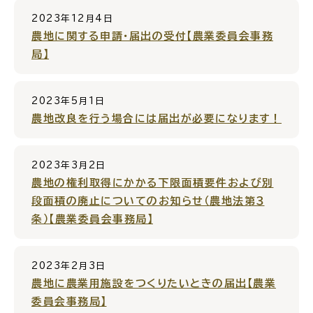
公共施設
2023年12月4日
農地に関する申請・届出の受付【農業委員会事務
局】
便利なサービス
2023年5月1日
農地改良を行う場合には届出が必要になります！
くらしの便利情報
子育て便利帳
2023年3月2日
農地の権利取得にかかる下限面積要件および別
段面積の廃止についてのお知らせ（農地法第３
条）【農業委員会事務局】
ごみ出し
おたすけア
各種申請書・
様式ダ
プリ
ウンロード
2023年2月3日
農地に農業用施設をつくりたいときの届出【農業
委員会事務局】