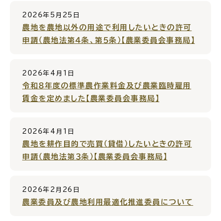
2026年5月25日
農地を農地以外の用途で利用したいときの許可
申請（農地法第４条、第５条）【農業委員会事務局】
高齢者・介護
病気・ケガ
2026年4月1日
令和８年度の標準農作業料金及び農業臨時雇用
賃金を定めました【農業委員会事務局】
おくやみ
2026年4月1日
農地を耕作目的で売買（貸借）したいときの許可
目的
探
から
す
申請（農地法第３条）【農業委員会事務局】
2026年2月26日
農業委員及び農地利用最適化推進委員について
届出・手続・申請
税金