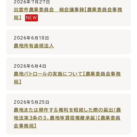
2026年7月27日
出雲市農業委員会 総会議事録【農業委員会事務
場面
探
局】
NEW
から
す
2026年6月18日
農地所有適格法人
妊娠・出産
子育て
2026年6月4日
農地パトロールの実施について【農業委員会事務
局】
入園・入学
結婚・離婚
2026年5月25日
農地または耕作する権利を相続した際の届出（農
地法第３条の３、農地等賃借権継承届）【農業委員
会事務局】
引っ越し
就職・転職・退職