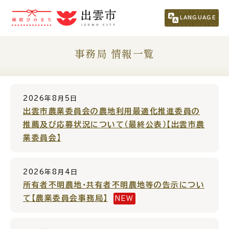
市民の方
（くらし・行政・議会）
LANGUAGE
事業者の方
事務局 情報一覧
観光される方
2026年8月5日
移住・定住をお考えの方
出雲市農業委員会の農地利用最適化推進委員の
推薦及び応募状況について（最終公表）【出雲市農
業委員会】
For Foreigners
外国人の方へ
2026年8月4日
新着情報一覧
所有者不明農地・共有者不明農地等の告示につい
て【農業委員会事務局】
NEW
ふるさと納税