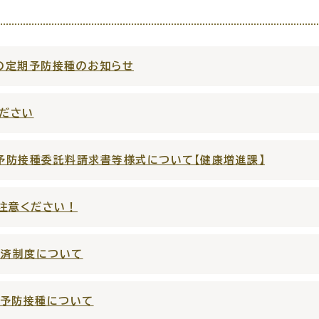
の定期予防接種のお知らせ
・出産
子育て
入園
ださい
予防接種委託料請求書等様式について【健康増進課】
職・退職
高齢者・介護
病気
ご注意ください！
救済制度について
ン予防接種について
続・申請
税金
ごみ・リ