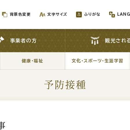
背景色変更
文字サイズ
ふりがな
LAN
背景色変更
文字サイズ
ふりがな
LAN
事業者の方
観光され
事業者の方
観光され
健康・福祉
文化・スポーツ・生涯学習
健康・福祉
文化・スポーツ・生涯学習
予防接種
新着情報一覧
が生成AIで作成されます
事