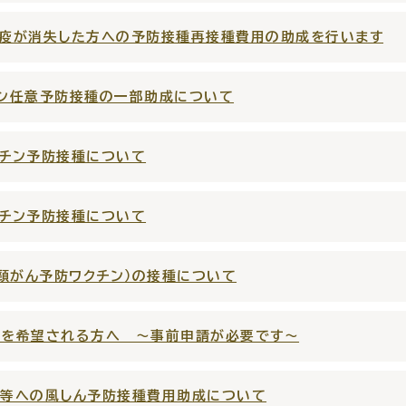
疫が消失した方への予防接種再接種費用の助成を行います
ン任意予防接種の一部助成について
窓口
ライフライン
公共
チン予防接種について
便利なサービス
チン予防接種について
宮頸がん予防ワクチン）の接種について
便利帳
ごみ出し
各種申
種を希望される方へ ～事前申請が必要です～
おたすけアプリ
様式ダウ
等への風しん予防接種費用助成について