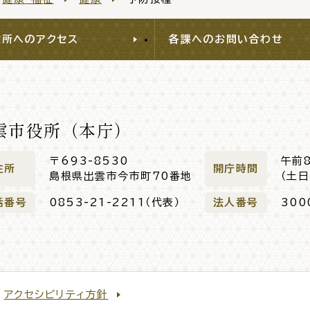
役所へのアクセス
各課へのお問い合わせ
雲市役所（本庁）
〒693-8530
午前
住所
開庁時間
島根県出雲市今市町70番地
（土
話番号
0853-21-2211（代表）
法人番号
300
アクセシビリティ方針
閉じる