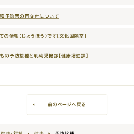
出雲新話2
接種予診票の再交付について
災情報サイト
出雲市総合
ての情報（じょうほう）です【文化国際室】
セス
各課へのお問い合わせ
サイ
もの予防接種と乳幼児健診【健康増進課】
前のページへ戻る
健康・福祉
健康
予防接種