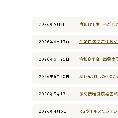
場面
探
から
す
令和８年度 子ども
2026年7月1日
妊娠
手足口病にご注意く
2026年6月17日
令和８年度 出雲市
2026年5月25日
引っ越し
就職・転
麻しん（はしか）に
2026年5月20日
予防接種健康被害
目的
探
2026年5月13日
から
す
ＲＳウイルスワクチ
2026年4月6日
届出・手