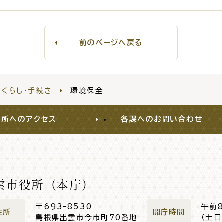
前のページへ戻る
窓口
ライフライン
公共
くらし・手続き
環境保全
便利なサービス
役所へのアクセス
各課へのお問い合わせ
雲市役所（本庁）
便利帳
ごみ出し
各種申
おたすけアプリ
様式ダウ
〒693-8530
午前
住所
開庁時間
島根県出雲市今市町70番地
（土