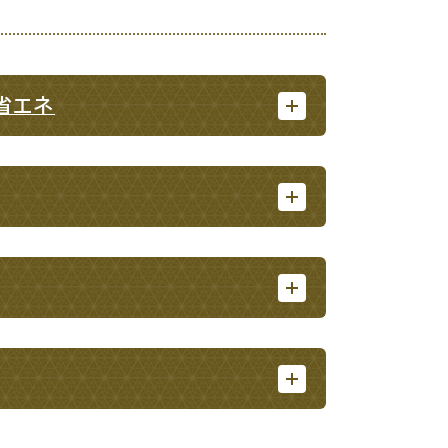
省エネ
・入学
結婚・離婚
・ケガ
おくやみ
サイクル
防災