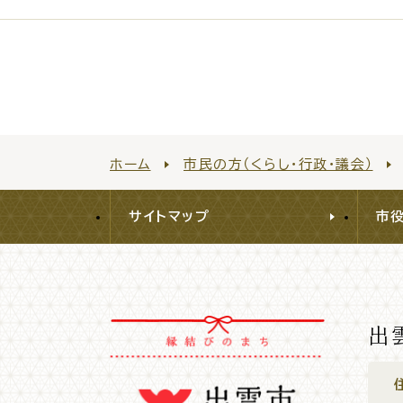
各種相談窓口
担当
ホーム
市民の方（くらし・行政・議会）
サイトマップ
市
出
くらしの便利情報
子育て