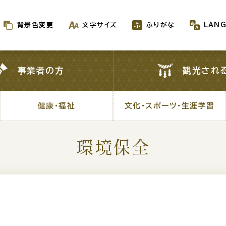
背景色変更
文字サイズ
ふりがな
LAN
背景色変更
文字サイズ
ふりがな
LAN
事業者の方
観光され
事業者の方
観光され
健康・福祉
文化・スポーツ・生涯学習
健康・福祉
文化・スポーツ・生涯学習
環境保全
新着情報一覧
が生成AIで作成されます