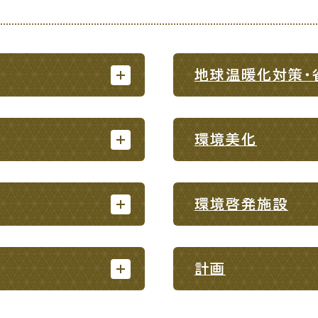
地球温暖化対策・
・出産
子育て
入園
環境美化
職・退職
高齢者・介護
病気
環境啓発施設
計画
続・申請
税金
ごみ・リ