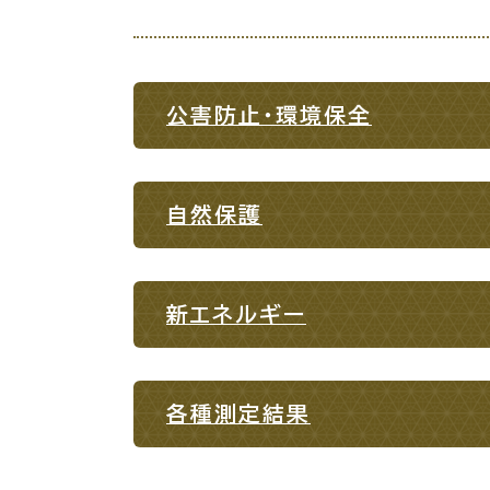
場面
探
から
す
公害防止・環境保全
妊娠
自然保護
引っ越し
就職・転
新エネルギー
目的
探
各種測定結果
から
す
届出・手