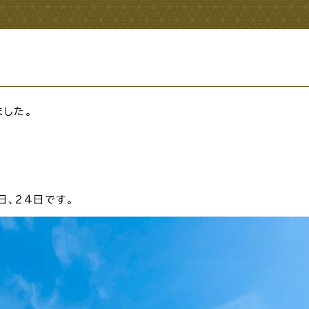
・出産
子育て
入園
ました。
職・退職
高齢者・介護
病気
日、24日です。
続・申請
税金
ごみ・リ