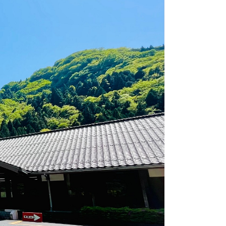
交通
公共施設
請書・
電子申請・
ンロード
手続きガイド
030