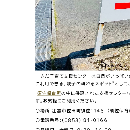
防
市役所へのアク
さだ子育て支援センターは自然がいっぱいの
に利用できる、親子の頼れるスポット”とし
須佐保育所
の中に併設された支援センターな
す。お気軽にご利用ください。
〇場所：出雲市佐田町須佐１１４６ （須佐保育
〇電話番号：(０８５３) 84-0166