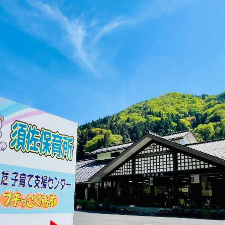
窓口
ライフライン
公共
便利なサービス
便利帳
ごみ出し
各種申
おたすけアプリ
様式ダウ
出雲新話2