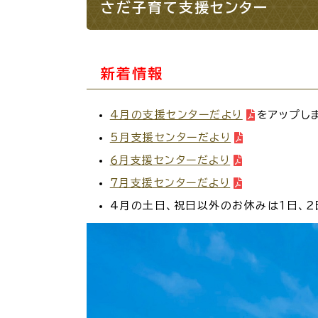
場面
探
さだ子育て支援センター
から
す
妊娠
新着情報
4月の支援センターだより
をアップし
5月支援センターだより
引っ越し
就職・転
６月支援センターだより
7月支援センターだより
4月の土日、祝日以外のお休みは１日、２
目的
探
から
す
届出・手