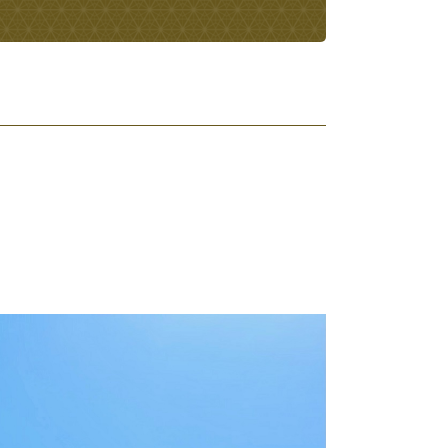
・入学
結婚・離婚
・ケガ
おくやみ
サイクル
防災