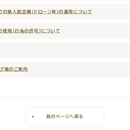
での無人航空機（ドローン等）の運用について
の使用（行為の許可）について
窓口
ライフライン
公共
て
便利なサービス
プ場のご案内
便利帳
ごみ出し
各種申
おたすけアプリ
様式ダウ
前のページへ戻る