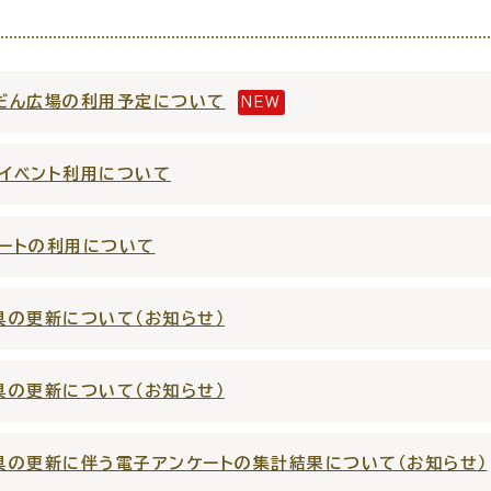
だん広場の利用予定について
NEW
・出産
子育て
入園
イベント利用について
ートの利用について
職・退職
高齢者・介護
病気
具の更新について（お知らせ）
具の更新について（お知らせ）
具の更新に伴う電子アンケートの集計結果について（お知らせ）
続・申請
税金
ごみ・リ