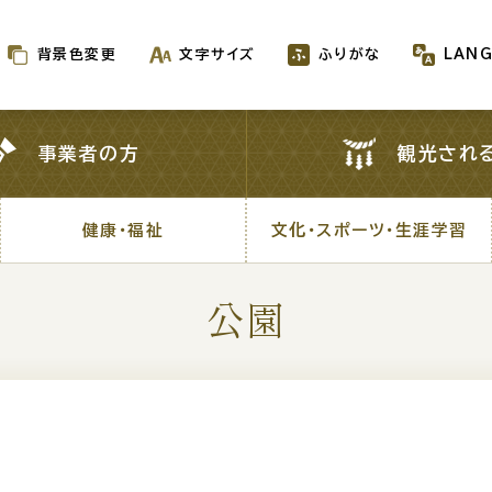
背景色変更
文字サイズ
ふりがな
LAN
背景色変更
文字サイズ
ふりがな
LAN
事業者の方
観光され
事業者の方
観光され
健康・福祉
文化・スポーツ・生涯学習
健康・福祉
文化・スポーツ・生涯学習
公園
新着情報一覧
が生成AIで作成されます