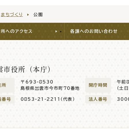
出雲新話2
まちづくり
公園
災情報サイト
出雲市総合
役所へのアクセス
各課へのお問い合わせ
セス
各課へのお問い合わせ
サイ
雲市役所（本庁）
〒693-8530
午前
住所
開庁時間
島根県出雲市今市町70番地
（土
話番号
0853-21-2211（代表）
法人番号
300