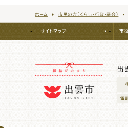
ホーム
市民の方（くらし・行政・議会）
防
サイトマップ
市
市役所へのアク
出
電