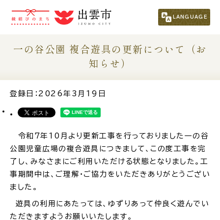
市民の方
（くらし・行政・議会）
LANGUAGE
事業者の方
一の谷公園 複合遊具の更新について（お
知らせ）
観光される方
登録日：2026年3月19日
移住・定住をお考えの方
令和7年10月より更新工事を行っておりました一の谷
For Foreigners
公園児童広場の複合遊具につきまして、この度工事を完
外国人の方へ
了し、みなさまにご利用いただける状態となりました。工
事期間中は、ご理解・ご協力をいただきありがとうござい
新着情報一覧
ました。
遊具の利用にあたっては、ゆずりあって仲良く遊んでい
ふるさと納税
ただきますようお願いいたします。