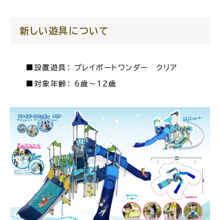
場面
探
新しい遊具について
から
す
■設置遊具： プレイポートワンダー クリア
■対象年齢： 6歳～12歳
妊娠・出産
子育て
入園・入学
結婚・離婚
引っ越し
就職・転職・退職