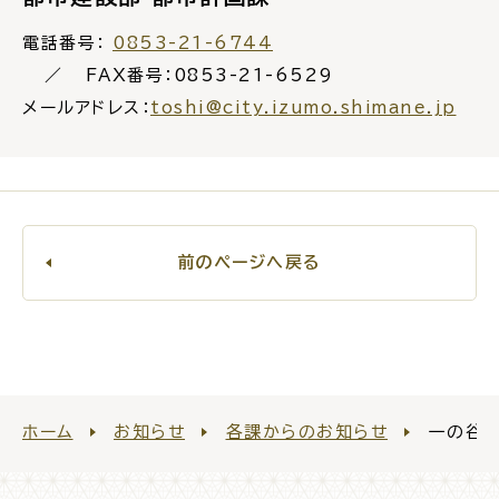
公共施設
電話番号：
0853-21-6744
FAX番号：0853-21-6529
メールアドレス：
toshi@city.izumo.shimane.jp
便利なサービス
くらしの便利情報
子育て便利帳
前のページへ戻る
ごみ出し
おたすけア
各種申請書・
様式ダ
プリ
ウンロード
ホーム
お知らせ
各課からのお知らせ
一の谷公