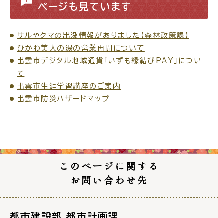
ページも見ています
サルやクマの出没情報がありました【森林政策課】
ひかわ美人の湯の営業再開について
ごみ・リサイクル
防災
出雲市デジタル地域通貨「いずも縁結びPAY」につい
て
出雲市生涯学習講座のご案内
出雲市防災ハザードマップ
各種相談窓口
担当窓口
このページに関する
ライフライン
公共交通
お問い合わせ先
都市建設部 都市計画課