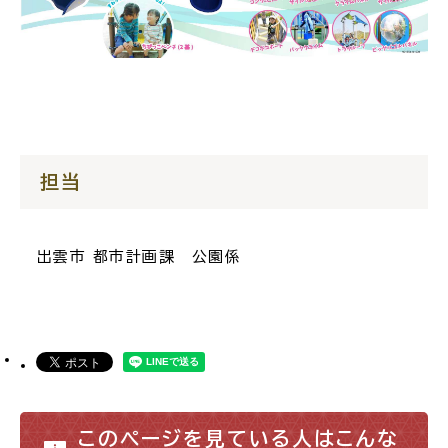
高齢者・介護
病気・ケガ
担当
おくやみ
出雲市 都市計画課 公園係
目的
探
から
す
このページを見ている人はこんな
届出・手続・申請
税金