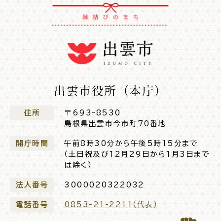
電子申請・
手続きガ
イド
出雲市役所（本庁）
住所
〒693-8530
出雲新話2030
防災情報サイト
出雲市総合振興計画
島根県出雲市今市町70番地
開庁時間
午前8時30分から午後5時15分まで
（土日祝及び12月29日から1月3日まで
市役所へのアクセス
は除く）
法人番号
3000020322032
各課へのお問い合わせ
電話番号
0853-21-2211（代表）