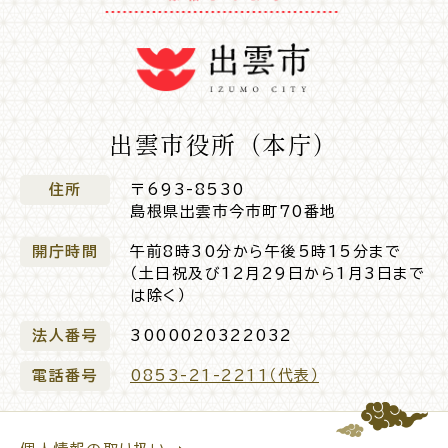
公共施設
便利なサービス
出雲市役所（本庁）
住所
〒693-8530
島根県出雲市今市町70番地
くらしの便利情報
子育て便利帳
開庁時間
午前8時30分から午後5時15分まで
（土日祝及び12月29日から1月3日まで
は除く）
法人番号
3000020322032
ごみ出し
おたすけア
各種申請書・
様式ダ
プリ
ウンロード
電話番号
0853-21-2211（代表）