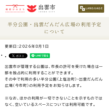
市民の方
（くらし・行政・議会）
LANGUAGE
事業者の方
半分公園・出雲だんだん広場の利用予定
について
観光される方
更新日：2026年8月1日
移住・定住をお考えの方
出雲市が管理する公園は、市長の許可を受けた場合は一
For Foreigners
部を独占的に利用することができます。
外国人の方へ
その中で利用の多い半分公園（上塩冶町）・出雲だんだん
広場（今市町）の利用予定をお知らせします。
新着情報一覧
※なお、ほかの利用が一切できないことを示すものでは
なく、空いているスペースについては利用可能です。
ふるさと納税