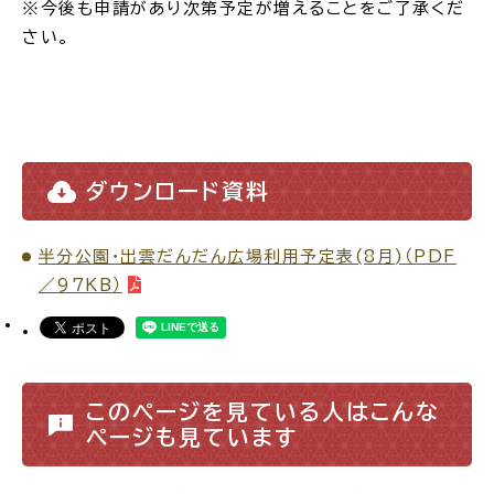
※今後も申請があり次第予定が増えることをご了承くだ
さい。
場面
探
から
す
ダウンロード資料
妊娠・出産
子育て
半分公園・出雲だんだん広場利用予定表(8月)（PDF
／97KB）
入園・入学
結婚・離婚
このページを見ている人はこんな
ページも見ています
引っ越し
就職・転職・退職