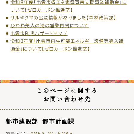
令和８年度「出雲市省エネ家電買替支援事業補助金」に
ついて【ゼロカーボン推進室】
サルやクマの出没情報がありました【森林政策課】
ひかわ美人の湯の営業再開について
高齢者・介護
病気・ケガ
出雲市防災ハザードマップ
令和8年度「出雲市再生可能エネルギー設備等導入補
助金」について【ゼロカーボン推進室】
おくやみ
このページに関する
目的
探
から
す
お問い合わせ先
都市建設部 都市計画課
届出・手続・申請
税金
電話番号：
0853-21-6735