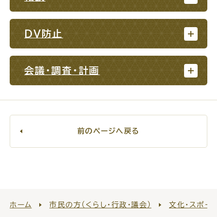
For Foreigners
外国人の方へ
DV防止
新着情報一覧
会議・調査・計画
ふるさと納税
場面
探
から
す
前のページへ戻る
妊娠・出産
子育て
ホーム
市民の方（くらし・行政・議会）
文化・スポー