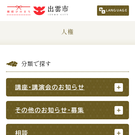
市民の方
（くらし・行政・議会）
LANGUAGE
くらし・手続き
子育て・教育
人権
健康・福祉
文化・スポーツ・生涯学習
分類で探す
まちづくり
市政情報
事業者の方
講座・講演会のお知らせ
観光される方
その他のお知らせ・募集
移住・定住をお考えの方
相談