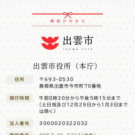
入園・入学
結婚・離婚
引っ越し
就職・転職・退職
出雲市役所（本庁）
住所
〒693-8530
高齢者・介護
病気・ケガ
島根県出雲市今市町70番地
開庁時間
午前8時30分から午後5時15分まで
（土日祝及び12月29日から1月3日まで
は除く）
おくやみ
法人番号
3000020322032