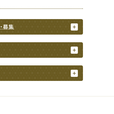
・募集
・入学
結婚・離婚
・ケガ
おくやみ
サイクル
防災