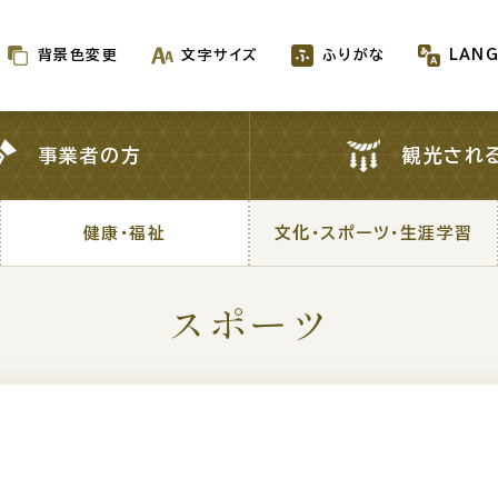
背景色変更
文字サイズ
ふりがな
LAN
背景色変更
文字サイズ
ふりがな
LAN
事業者の方
観光され
事業者の方
観光され
健康・福祉
文化・スポーツ・生涯学習
健康・福祉
文化・スポーツ・生涯学習
スポーツ
新着情報一覧
が生成AIで作成されます