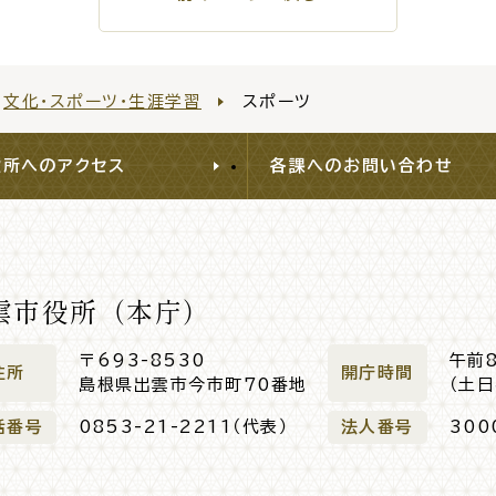
文化・スポーツ・生涯学習
スポーツ
窓口
ライフライン
公共
役所へのアクセス
各課へのお問い合わせ
便利なサービス
雲市役所（本庁）
〒693-8530
午前
住所
開庁時間
島根県出雲市今市町70番地
（土
便利帳
ごみ出し
各種申
話番号
0853-21-2211（代表）
法人番号
300
おたすけアプリ
様式ダウ