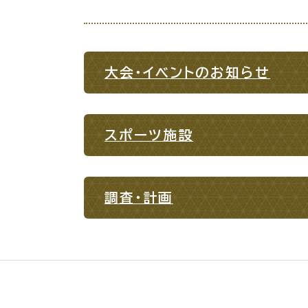
場面
探
から
す
大会・イベントのお知らせ
妊娠
スポーツ施設
引っ越し
就職・転
調査・計画
目的
探
から
す
届出・手