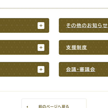
その他のお知らせ
・出産
子育て
入園
支援制度
職・退職
高齢者・介護
病気
会議・審議会
続・申請
税金
ごみ・リ
前のページへ戻る