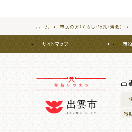
ホーム
市民の方（くらし・行政・議会）
各種相談窓口
担当
サイトマップ
市
出
くらしの便利情報
子育て
電