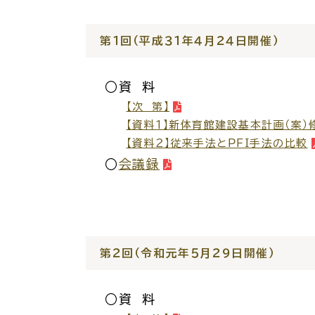
場面
探
から
す
第１回（平成３１年４月２４日開催）
妊娠
○資 料
【次 第】
【資料１】新体育館建設基本計画（案）
【資料２】従来手法とＰＦＩ手法の比較
引っ越し
就職・転
○
会議録
目的
探
から
す
第２回（令和元年５月２９日開催）
届出・手
○資 料