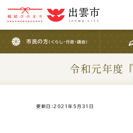
市民の方
（くらし・行政・議会）
市民の方
（くらし・行政・議会）
令和元年度
For Foreigners
外国人の方へ
検索結果の概要文
更新日：2021年5月31日