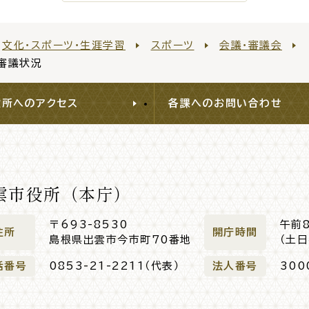
文化・スポーツ・生涯学習
スポーツ
会議・審議会
審議状況
役所へのアクセス
各課へのお問い合わせ
雲市役所（本庁）
〒693-8530
午前
住所
開庁時間
島根県出雲市今市町70番地
（土
話番号
0853-21-2211（代表）
法人番号
300