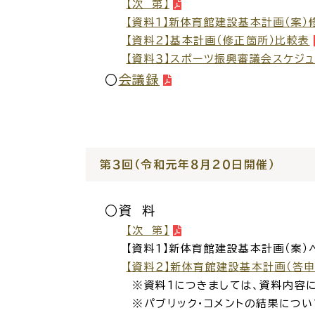
【次 第】
【資料１】新体育館建設基本計画（案）
【資料２】基本計画（修正箇所）比較表
各種相談窓口
担当
【資料３】スポーツ振興審議会スケジ
○
会議録
第３回（令和元年８月２０日開催）
○資 料
くらしの便利情報
子育て
【次 第】
【資料１】新体育館建設基本計画（案）へ
【資料２】新体育館建設基本計画（答申
※資料１につきましては、資料内容に修正
※パブリック・コメントの結果については