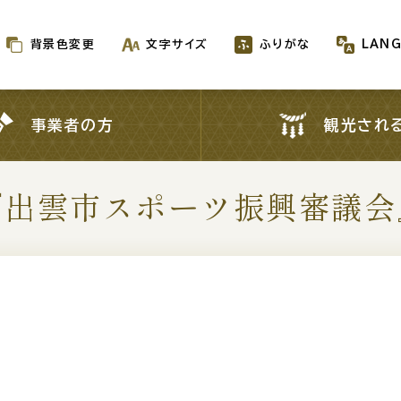
背景色変更
文字サイズ
ふりがな
LAN
背景色変更
文字サイズ
ふりがな
LAN
事業者の方
観光され
事業者の方
観光され
『出雲市スポーツ振興審議会
新着情報一覧
が生成AIで作成されます