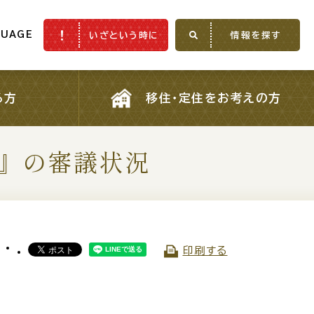
GUAGE
いざという時に
情報を探す
GUAGE
いざという時に
情報を探す
る方
移住・定住をお考えの方
る方
移住・定住をお考えの方
』の審議状況
ふるさと納税
印刷する