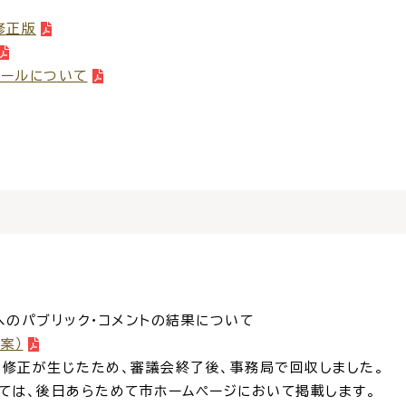
修正版
窓口
ライフライン
公共
ュールについて
便利なサービス
便利帳
ごみ出し
各種申
おたすけアプリ
様式ダウ
のパブリック・コメントの結果について
案）
が生じたため、審議会終了後、事務局で回収しました。
、後日あらためて市ホームページにおいて掲載します。
出雲新話2