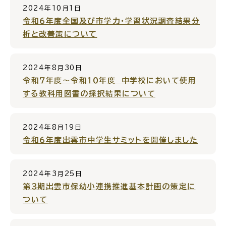
2024年10月1日
令和６年度全国及び市学力・学習状況調査結果分
析と改善策について
ごみ・リサイクル
防災
2024年8月30日
令和７年度～令和１０年度 中学校において使用
する教科用図書の採択結果について
各種相談窓口
担当窓口
2024年8月19日
令和６年度出雲市中学生サミットを開催しました
2024年3月25日
ライフライン
公共交通
第３期出雲市保幼小連携推進基本計画の策定に
ついて