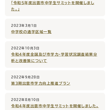
「令和５年度出雲市中学生サミットを開催しまし
電子申請・
手続きガ
た。」
イド
2023年3月1日
中学校の通学区域一覧
2022年10月3日
令和４年度全国及び市学力・学習状況調査結果分
出雲新話2030
防災情報サイト
析と改善策について
出雲市総合振興計画
市役所へのアクセス
2022年9月28日
第３期出雲市学力向上推進プラン
各課へのお問い合わせ
2022年8月10日
令和４年度出雲市中学生サミットを開催しました。