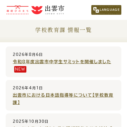
市民の方
（くらし・行政・議会）
LANGUAGE
事業者の方
学校教育課 情報一覧
観光される方
2026年8月6日
移住・定住をお考えの方
令和8年度出雲市中学生サミットを開催しました
NEW
For Foreigners
外国人の方へ
2026年4月1日
出雲市における日本語指導等について【学校教育
新着情報一覧
課】
2025年10月30日
ふるさと納税