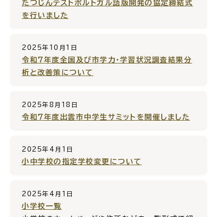
たつじんテストポルトガル語版開発の協定締結式
を行いました
場面
探
から
す
2025年10月1日
令和7年度全国及び市学力・学習状況調査結果分
析と改善策について
妊娠・出産
子育て
2025年8月18日
令和7年度出雲市中学生サミットを開催しました
2025年4月1日
入園・入学
結婚・離婚
小中学校の指定学校変更について
2025年4月1日
小学校一覧
引っ越し
就職・転職・退職