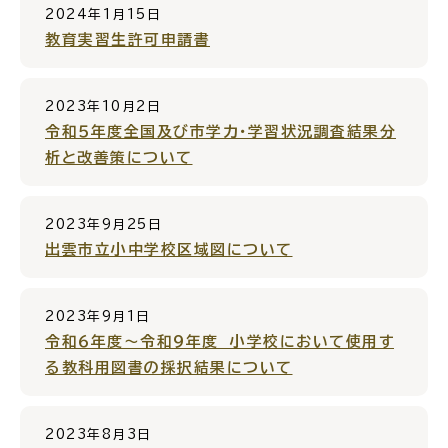
2024年1月15日
公共施設
教育実習生許可申請書
便利なサービス
2023年10月2日
令和５年度全国及び市学力・学習状況調査結果分
析と改善策について
くらしの便利情報
子育て便利帳
2023年9月25日
出雲市立小中学校区域図について
2023年9月1日
令和６年度～令和９年度 小学校において使用す
ごみ出し
おたすけア
各種申請書・
様式ダ
プリ
ウンロード
る教科用図書の採択結果について
2023年8月3日