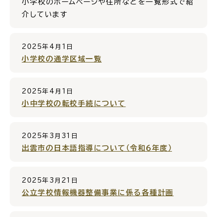
小学校のホームページや住所などを一覧形式で紹
介しています
2025年4月1日
高齢者・介護
病気・ケガ
小学校の通学区域一覧
2025年4月1日
小中学校の転校手続について
おくやみ
2025年3月31日
目的
探
出雲市の日本語指導について（令和６年度）
から
す
2025年3月21日
公立学校情報機器整備事業に係る各種計画
届出・手続・申請
税金