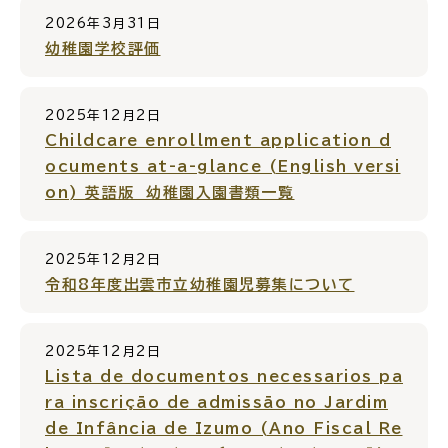
For Foreigners
2026年3月31日
外国人の方へ
幼稚園学校評価
新着情報一覧
2025年12月2日
Childcare enrollment application d
ふるさと納税
ocuments at-a-glance (English versi
on) 英語版 幼稚園入園書類一覧
場面
探
から
す
2025年12月2日
令和8年度出雲市立幼稚園児募集について
2025年12月2日
妊娠・出産
子育て
Lista de documentos necessarios pa
ra inscrição de admissão no Jardim
de Infância de Izumo (Ano Fiscal Re