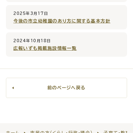
目的
探
から
す
2025年3月17日
今後の市立幼稚園のあり方に関する基本方針
2024年10月18日
広報いずも掲載施設情報一覧
届出・手続・申請
税金
ごみ・リサイクル
防災
前のページへ戻る
各種相談窓口
担当窓口
ホーム
市民の方（くらし・行政・議会）
子育て・教育