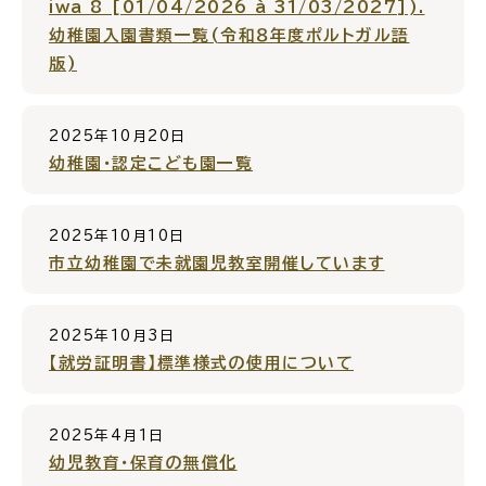
iwa 8 [01/04/2026 à 31/03/2027]).
幼稚園入園書類一覧(令和８年度ポルトガル語
入園・入学
結婚・離婚
版)
2025年10月20日
幼稚園・認定こども園一覧
引っ越し
就職・転職・退職
2025年10月10日
市立幼稚園で未就園児教室開催しています
高齢者・介護
病気・ケガ
2025年10月3日
【就労証明書】標準様式の使用について
2025年4月1日
おくやみ
幼児教育・保育の無償化