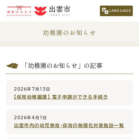
市民の方
（くらし・行政・議会）
LANGUAGE
くらし・手続き
子育て・教育
幼稚園のお知らせ
健康・福祉
文化・スポーツ・生涯学習
「幼稚園のお知らせ」の記事
まちづくり
市政情報
事業者の方
2026年7月13日
【保育幼稚園課】 電子申請ができる手続き
観光される方
2026年4月1日
移住・定住をお考えの方
出雲市内の幼児教育・保育の無償化対象施設一覧