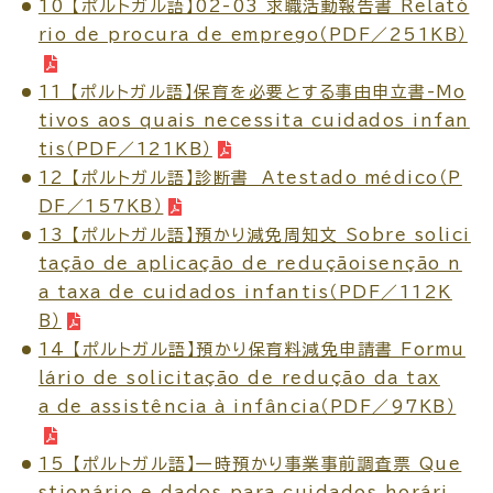
10 【ポルトガル語】02-03 求職活動報告書 Relató
rio de procura de emprego（PDF／251KB）
11 【ポルトガル語】保育を必要とする事由申立書-Mo
tivos aos quais necessita cuidados infan
ごみ・リサイクル
防災
tis（PDF／121KB）
12 【ポルトガル語】診断書 Atestado médico（P
DF／157KB）
13 【ポルトガル語】預かり減免周知文 Sobre solici
各種相談窓口
担当窓口
tação de aplicação de reduçãoisenção n
a taxa de cuidados infantis（PDF／112K
B）
14 【ポルトガル語】預かり保育料減免申請書 Formu
lário de solicitação de redução da tax
ライフライン
公共交通
a de assistência à infância（PDF／97KB）
15 【ポルトガル語】一時預かり事業事前調査票 Que
stionário e dados para cuidados horári