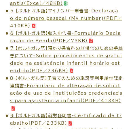
antis（Excel／48KB）
5 【ポルトガル語】マイナンバー申告書-Declaraçã
o do número pessoal (My number)（PDF／
410KB）
高齢者・介護
病気・ケガ
6 【ポルトガル語】収入申告書-Formulário Decla
ração de Renda（PDF／73KB）
7 【ポルトガル語】預かり保育料の無償化のための手続
きについて-Sobre procedimentos de gratui
dade na assistência infantil horário est
おくやみ
endido（PDF／236KB）
8 【ポルトガル語】子育てのための施設等利用給付認定
目的
探
申請書-Formulário de alteração de solicit
から
す
ação de uso de instituições credenciada
s para assistência infantil（PDF／413KB）
9 【ポルトガル語】就労証明書-Certificado de tr
abalho（PDF／233KB）
届出・手続・申請
税金