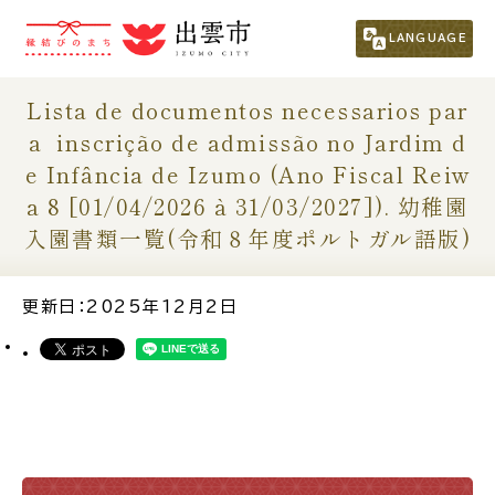
市民の方
（くらし・行政・議会）
LANGUAGE
事業者の方
Lista de documentos necessarios par
a inscrição de admissão no Jardim d
e Infância de Izumo (Ano Fiscal Reiw
観光される方
a 8 [01/04/2026 à 31/03/2027]). 幼稚園
入園書類一覧(令和８年度ポルトガル語版)
移住・定住をお考えの方
更新日：2025年12月2日
For Foreigners
外国人の方へ
新着情報一覧
ふるさと納税