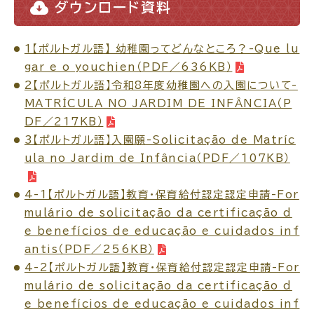
ダウンロード資料
場面
探
から
す
1【ポルトガル語】 幼稚園ってどんなところ？-Que lu
gar e o youchien（PDF／636KB）
2【ポルトガル語】令和8年度幼稚園への入園について-
MATRÍCULA NO JARDIM DE INFÂNCIA（P
DF／217KB）
3【ポルトガル語】入園願-Solicitação de Matríc
妊娠・出産
子育て
ula no Jardim de Infância（PDF／107KB）
4-1【ポルトガル語】教育・保育給付認定認定申請-For
mulário de solicitação da certificação d
入園・入学
結婚・離婚
e benefícios de educação e cuidados inf
antis（PDF／256KB）
4-2【ポルトガル語】教育・保育給付認定認定申請-For
mulário de solicitação da certificação d
e benefícios de educação e cuidados inf
引っ越し
就職・転職・退職