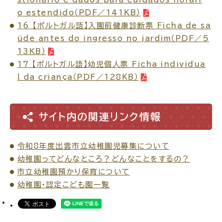
o estendido（PDF／141KB）
公共施設
16 【ポルトガル語】入園前健康診断票 Ficha de sa
úde antes do ingresso no jardim（PDF／5
13KB）
便利なサービス
17 【ポルトガル語】幼児個人票 Ficha individua
l da criança（PDF／128KB）
くらしの便利情報
子育て便利帳
サイト内の関連リンク情報
令和8年度出雲市立幼稚園児募集について
幼稚園ってどんなところ？どんなことをするの？
ごみ出し
おたすけア
各種申請書・
様式ダ
市立幼稚園預かり保育について
プリ
ウンロード
幼稚園・認定こども園一覧