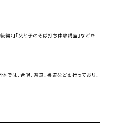
交通
公共施設
級編）」「父と子のそば打ち体験講座」などを
団体では、合唱、茶道、書道などを行っており
、
請書・
電子申請・
ンロード
手続きガイド
030