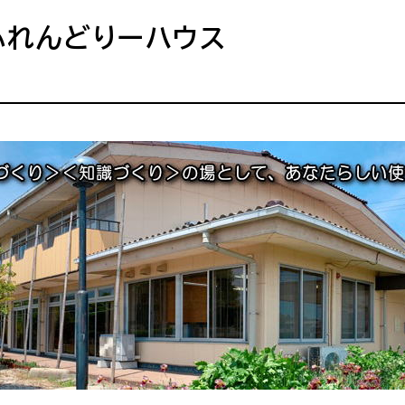
ふれんどりーハウス
・出産
子育て
入園
職・退職
高齢者・介護
病気
続・申請
税金
ごみ・リ