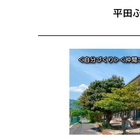
場面
探
から
す
平田
妊娠
引っ越し
就職・転
目的
探
から
す
届出・手