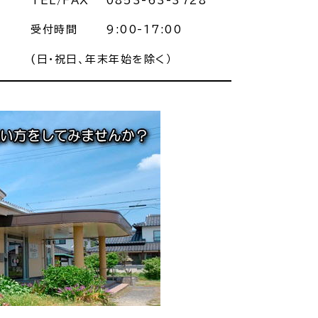
TEL/FAX
0853-63-3728
受付時間
9:00-17:00
・入学
結婚・離婚
(日・祝日、年末年始を除く）
・ケガ
おくやみ
サイクル
防災