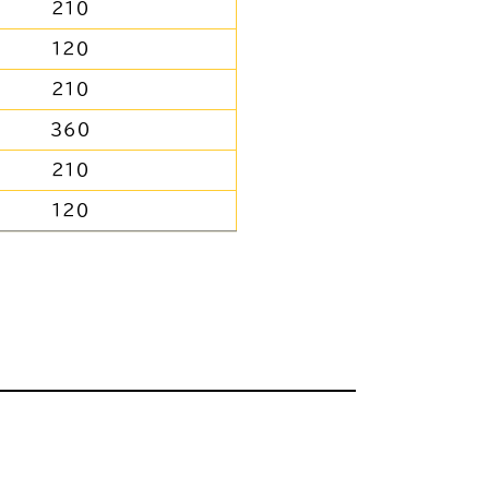
２１０
１２０
２１０
３６０
２１０
１２０