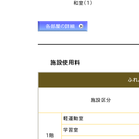
和室（1）
施設使用料
ふれ
施設区分
軽運動室
学習室
１階