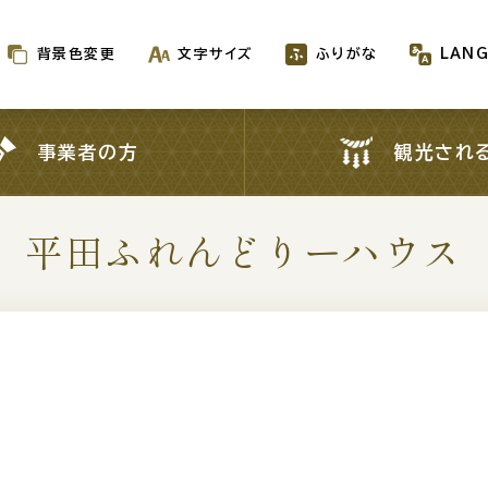
背景色変更
文字サイズ
ふりがな
LAN
背景色変更
文字サイズ
ふりがな
LAN
事業者の方
観光され
事業者の方
観光され
平田ふれんどりーハウス
新着情報一覧
が生成AIで作成されます