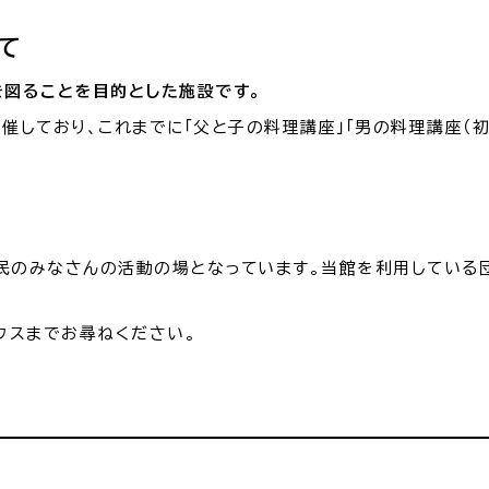
て
窓口
ライフライン
公共
図ることを目的とした施設です。
しており、これまでに「父と子の料理講座」「男の料理講座（初
便利なサービス
市民のみなさんの活動の場となっています。当館を利用している
ウスまでお尋ねく
ださい。
便利帳
ごみ出し
各種申
おたすけアプリ
様式ダウ
出雲新話2