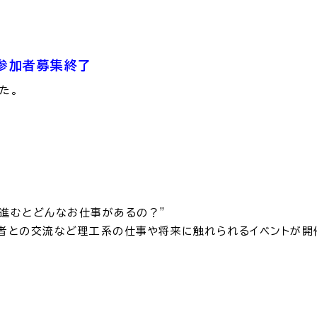
災情報サイト
出雲市総合
セス
各課へのお問い合わせ
サイ
」参加者募集終了
た。
に進むとどんなお仕事があるの？”
者との交流など理工系の仕事や将来に触れられるイベントが開