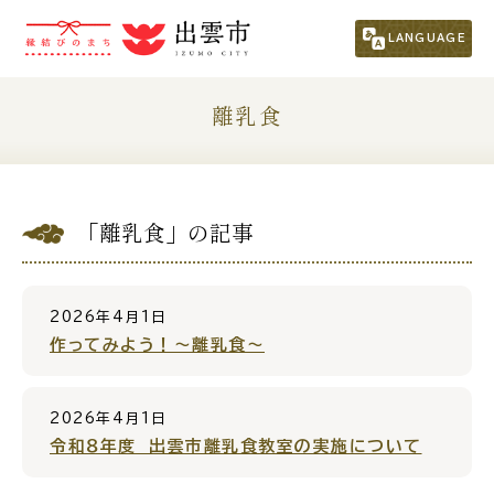
市民の方
（くらし・行政・議会）
LANGUAGE
くらし・手続き
子育て・教育
離乳食
健康・福祉
文化・スポーツ・生涯学習
「離乳食」の記事
まちづくり
市政情報
事業者の方
2026年4月1日
作ってみよう！～離乳食～
観光される方
2026年4月1日
移住・定住をお考えの方
令和８年度 出雲市離乳食教室の実施について