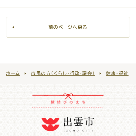
For Foreigners
外国人の方へ
新着情報一覧
前のページへ戻る
ふるさと納税
場面
探
から
す
ホーム
市民の方（くらし・行政・議会）
健康・福祉
妊娠・出産
子育て