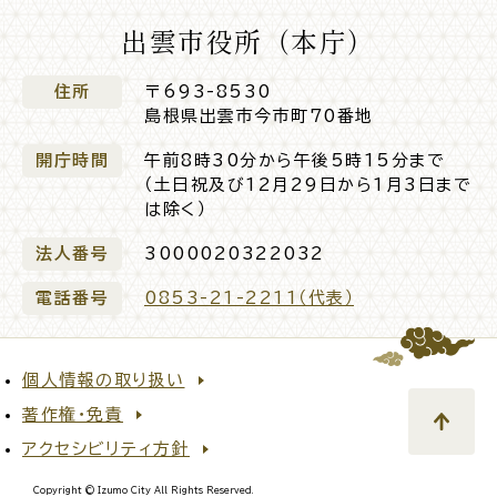
出雲市役所（本庁）
入園・入学
結婚・離婚
住所
〒693-8530
島根県出雲市今市町70番地
開庁時間
午前8時30分から午後5時15分まで
引っ越し
就職・転職・退職
（土日祝及び12月29日から1月3日まで
は除く）
法人番号
3000020322032
電話番号
0853-21-2211（代表）
高齢者・介護
病気・ケガ
個人情報の取り扱い
著作権・免責
おくやみ
アクセシビリティ方針
Copyright © Izumo City All Rights Reserved.