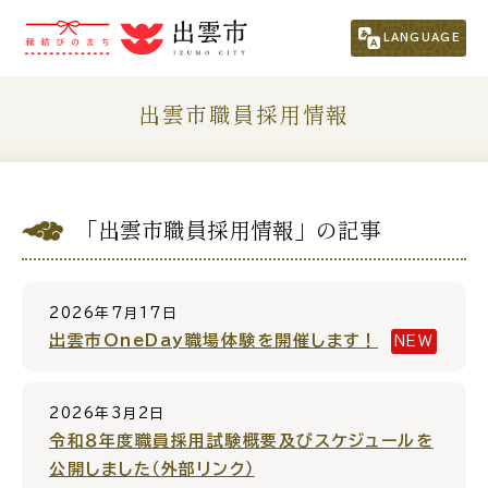
市民の方
（くらし・行政・議会）
LANGUAGE
くらし・手続き
子育て・教育
出雲市職員採用情報
健康・福祉
文化・スポーツ・生涯学習
「出雲市職員採用情報」の記事
まちづくり
市政情報
事業者の方
2026年7月17日
出雲市OneDay職場体験を開催します！
NEW
観光される方
2026年3月2日
移住・定住をお考えの方
令和８年度職員採用試験概要及びスケジュールを
公開しました（外部リンク）