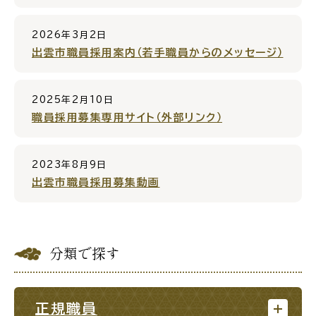
For Foreigners
外国人の方へ
2026年3月2日
出雲市職員採用案内（若手職員からのメッセージ）
新着情報一覧
2025年2月10日
ふるさと納税
職員採用募集専用サイト（外部リンク）
場面
探
2023年8月9日
から
す
出雲市職員採用募集動画
分類で探す
妊娠・出産
子育て
正規職員