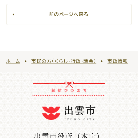
目的
探
から
す
前のページへ戻る
届出・手続・申請
税金
ホーム
市民の方（くらし・行政・議会）
市政情報
ごみ・リサイクル
防災
各種相談窓口
担当窓口
出雲市役所（本庁）