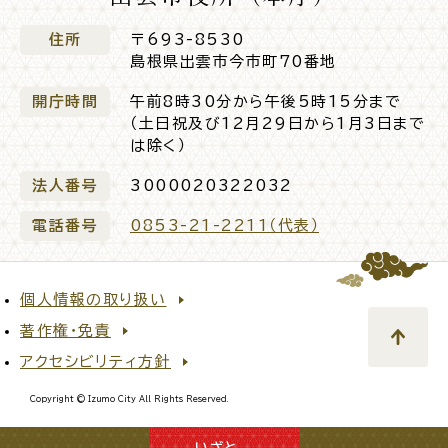
住所
〒693-8530
島根県出雲市今市町70番地
ライフライン
公共交通
開庁時間
午前8時30分から午後5時15分まで
（土日祝及び12月29日から1月3日まで
は除く）
法人番号
3000020322032
公共施設
電話番号
0853-21-2211（代表）
便利なサービス
個人情報の取り扱い
著作権・免責
アクセシビリティ方針
くらしの便利情報
子育て便利帳
Copyright © Izumo City All Rights Reserved.
いざと