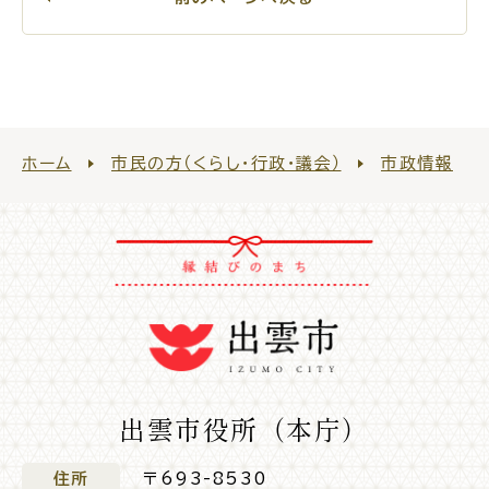
For Foreigners
外国人の方へ
新着情報一覧
ホーム
市民の方（くらし・行政・議会）
市政情報
ふるさと納税
場面
探
から
す
妊娠・出産
子育て
出雲市役所（本庁）
住所
〒693-8530