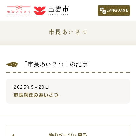
市民の方
（くらし・行政・議会）
LANGUAGE
くらし・手続き
子育て・教育
市長あいさつ
健康・福祉
文化・スポーツ・生涯学習
「市長あいさつ」の記事
まちづくり
市政情報
事業者の方
2025年5月20日
市長就任のあいさつ
観光される方
移住・定住をお考えの方
前のページへ戻る