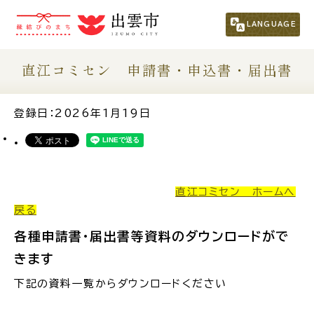
市民の方
（くらし・行政・議会）
LANGUAGE
事業者の方
直江コミセン 申請書・申込書・届出書
観光される方
登録日：2026年1月19日
移住・定住をお考えの方
直江コミセン ホームへ
For Foreigners
戻る
外国人の方へ
各種申請書・届出書等資料のダウンロードがで
新着情報一覧
きます
下記の資料一覧からダウンロードください
ふるさと納税