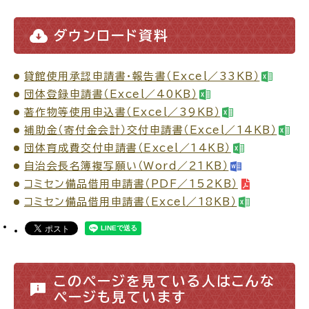
ダウンロード資料
場面
探
から
す
貸館使用承認申請書・報告書（Excel／33KB）
団体登録申請書（Excel／40KB）
著作物等使用申込書（Excel／39KB）
補助金（寄付金会計）交付申請書（Excel／14KB）
妊娠・出産
子育て
団体育成費交付申請書（Excel／14KB）
自治会長名簿複写願い（Word／21KB）
コミセン備品借用申請書（PDF／152KB）
コミセン備品借用申請書（Excel／18KB）
入園・入学
結婚・離婚
このページを見ている人はこんな
ページも見ています
引っ越し
就職・転職・退職