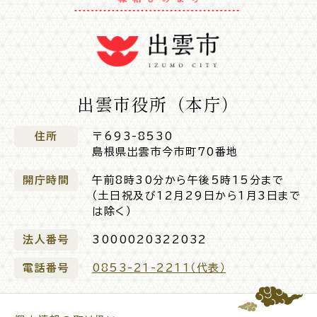
公共施設
便利なサービス
出雲市役所（本庁）
住所
〒693-8530
島根県出雲市今市町70番地
くらしの便利情報
子育て便利帳
開庁時間
午前8時30分から午後5時15分まで
（土日祝及び12月29日から1月3日まで
は除く）
法人番号
3000020322032
ごみ出し
おたすけア
各種申請書・
様式ダ
プリ
ウンロード
電話番号
0853-21-2211（代表）