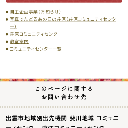
自主企画事業（お知らせ）
写真でたどるあの日の荘原（荘原コミュニティセンタ
ー）
高齢者・介護
病気・ケガ
荘原コミュニティセンター
教室案内
コミュニティセンター一覧
おくやみ
目的
探
このページに関する
から
す
お問い合わせ先
出雲市地域別出先機関 斐川地域 コミュニ
届出・手続・申請
税金