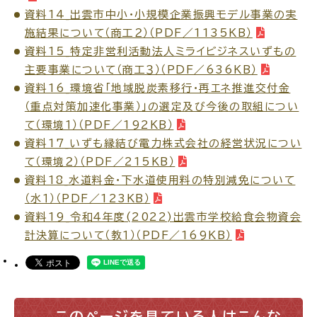
資料14_出雲市中小・小規模企業振興モデル事業の実
施結果について（商工２）（PDF／1135KB）
資料15_特定非営利活動法人ミライビジネスいずもの
主要事業について（商工３）（PDF／636KB）
資料16_環境省「地域脱炭素移行・再エネ推進交付金
（重点対策加速化事業）」の選定及び今後の取組につい
て（環境１）（PDF／192KB）
資料17_いずも縁結び電力株式会社の経営状況につい
て（環境２）（PDF／215KB）
資料18_水道料金・下水道使用料の特別減免について
（水１）（PDF／123KB）
資料19_令和４年度(2022)出雲市学校給食会物資会
計決算について（教１）（PDF／169KB）
このページを見ている人はこんな