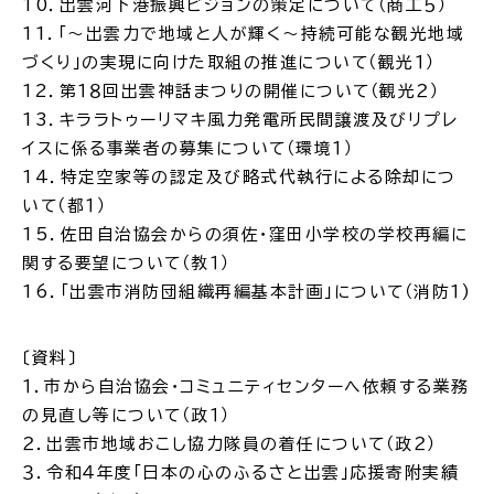
10．出雲河下港振興ビジョンの策定について（商工５）
11．「～出雲力で地域と人が輝く～持続可能な観光地域
づくり」の実現に向けた取組の推進について（観光１）
12．第１８回出雲神話まつりの開催について（観光２）
13．キララトゥーリマキ風力発電所民間譲渡及びリプレ
高齢者・介護
病気・ケガ
イスに係る事業者の募集について（環境１）
14．特定空家等の認定及び略式代執行による除却につ
いて（都１）
15．佐田自治協会からの須佐・窪田小学校の学校再編に
おくやみ
関する要望について（教１）
16．「出雲市消防団組織再編基本計画」について（消防１)
目的
探
から
す
〔資料〕
１．市から自治協会・コミュニティセンターへ依頼する業務
の見直し等について（政１）
２．出雲市地域おこし協力隊員の着任について（政２）
３．令和４年度「日本の心のふるさと出雲」応援寄附実績
届出・手続・申請
税金