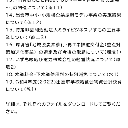
13．「出雲おしごとMeet Up～学生×若手社員交流会
～」の開催について（商工１）
公共施設
14．出雲市中小・小規模企業振興モデル事業の実施結果
について（商工２）
15．特定非営利活動法人ミライビジネスいずもの主要事
便利なサービス
業について（商工３）
16．環境省「地域脱炭素移行・再エネ推進交付金（重点対
策加速化事業）」の選定及び今後の取組について（環境１）
17．いずも縁結び電力株式会社の経営状況について（環
くらしの便利情報
子育て便利帳
境２）
18．水道料金・下水道使用料の特別減免について（水１）
19.令和４年度(2022)出雲市学校給食会物資会計決算
について（教１）
ごみ出し
おたすけア
各種申請書・
様式ダ
詳細は、それぞれのファイルをダウンロードしてご覧くだ
プリ
ウンロード
さい。