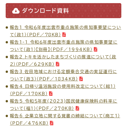
ダウンロード資料
電子申請・
手続きガ
イド
報告1_令和６年度出雲市重点施策の県知事要望につい
て（政１）（PDF／78KB）
報告1-1_令和６年度出雲市重点施策の県知事要望に
ついて（政１）【別冊】（PDF／1994KB）
報告2_トキを活かしたまちづくりの推進について（政
２）（PDF／629KB）
出雲新話2030
防災情報サイト
出雲市総合振興計画
報告3_佐田地域における定額乗合交通の実証運行に
ついて（政３）（PDF／1834KB）
報告4_日帰り温浴施設の使用料改定について（総１）
市役所へのアクセス
（PDF／170KB）
報告5_令和５年度(2023)国民健康保険料の料率に
ついて（福１）（PDF／270KB）
各課へのお問い合わせ
報告6_企業立地に関する覚書の締結について（商工１）
（PDF／476KB）