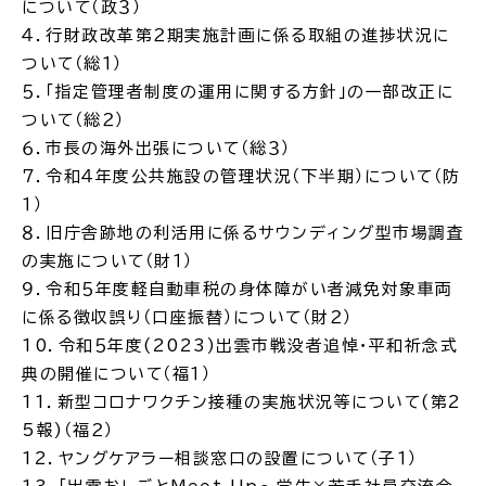
について（政３）
４．行財政改革第２期実施計画に係る取組の進捗状況に
ついて（総１）
５．「指定管理者制度の運用に関する方針」の一部改正に
ついて（総２）
ごみ・リサイクル
防災
６．市長の海外出張について（総３）
７．令和４年度公共施設の管理状況（下半期）について（防
１）
８．旧庁舎跡地の利活用に係るサウンディング型市場調査
各種相談窓口
担当窓口
の実施について（財１）
９．令和５年度軽自動車税の身体障がい者減免対象車両
に係る徴収誤り（口座振替）について（財２）
10．令和５年度(2023)出雲市戦没者追悼・平和祈念式
典の開催について（福１）
ライフライン
公共交通
11．新型コロナワクチン接種の実施状況等について(第2
5報)（福２）
12．ヤングケアラー相談窓口の設置について（子１）