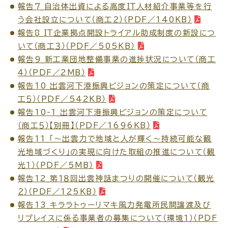
サイトマップ
報告7_自治体出資による高度ＩＴ人材紹介事業等を行
う会社設立について（商工２）（PDF／140KB）
報告8_ＩＴ企業拠点開設トライアル助成制度の新設につ
いて（商工３）（PDF／505KB）
報告9_新工業団地整備事業の進捗状況について（商工
４）（PDF／2MB）
報告10_出雲河下港振興ビジョンの策定について（商
工５）（PDF／542KB）
報告10-1_出雲河下港振興ビジョンの策定について
（商工５）【別冊】（PDF／1696KB）
報告11_「～出雲力で地域と人が輝く～持続可能な観
光地域づくり」の実現に向けた取組の推進について（観
光１）（PDF／5MB）
報告12_第１８回出雲神話まつりの開催について（観光
２）（PDF／125KB）
報告13_キララトゥーリマキ風力発電所民間譲渡及び
リプレイスに係る事業者の募集について（環境１）（PDF