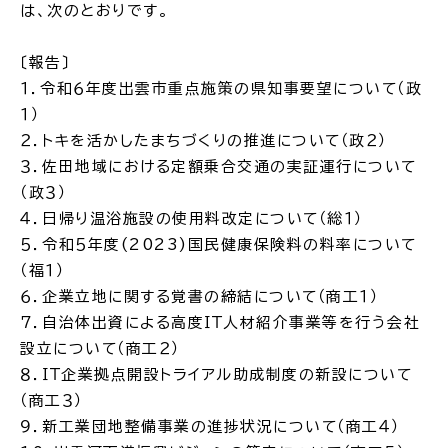
は、次のとおりです。
場面
探
〔報告〕
から
す
１．令和６年度出雲市重点施策の県知事要望について（政
１）
２．トキを活かしたまちづくりの推進について（政２）
３．佐田地域における定額乗合交通の実証運行について
（政３）
妊娠・出産
子育て
４．日帰り温浴施設の使用料改定について（総１）
５．令和５年度(2023)国民健康保険料の料率について
（福１）
６．企業立地に関する覚書の締結について（商工１）
入園・入学
結婚・離婚
７．自治体出資による高度ＩＴ人材紹介事業等を行う会社
設立について（商工２）
８．ＩＴ企業拠点開設トライアル助成制度の新設について
（商工３）
９．新工業団地整備事業の進捗状況について（商工４）
引っ越し
就職・転職・退職