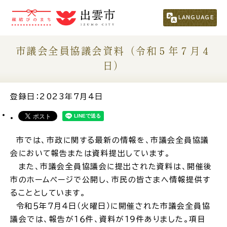
市民の方
（くらし・行政・議会）
LANGUAGE
事業者の方
市議会全員協議会資料（令和５年７月４
日）
観光される方
登録日：2023年7月4日
移住・定住をお考えの方
市では、市政に関する最新の情報を、市議会全員協議
For Foreigners
会において報告または資料提出しています。
外国人の方へ
また、市議会全員協議会に提出された資料は、開催後
市のホームページで公開し、市民の皆さまへ情報提供す
新着情報一覧
ることとしています。
令和５年７月４日（火曜日）に開催された市議会全員協
ふるさと納税
議会では、報告が１６件、資料が１９件ありました。項目