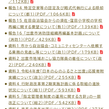
／112KB）
報告14_特定空家等の認定及び略式代執行による除却
について（都１）（PDF／1066KB）
報告15_佐田自治協会からの須佐・窪田小学校の学校
再編に関する要望について（教１）（PDF／139KB）
報告16_「出雲市消防団組織再編基本計画」について
（消防１）（PDF／429KB）
資料1_市から自治協会・コミュニティセンターへ依頼す
る業務の見直し等について（政１）（PDF／179KB）
資料2_出雲市地域おこし協力隊員の着任について（政
２）（PDF／240KB）
資料3_令和４年度「日本の心のふるさと出雲」応援寄附
実績について（政３）（PDF／255KB）
資料4_行財政改革第２期実施計画に係る取組の進捗
状況について（総１）（PDF／593KB）
資料5_「指定管理者制度の運用に関する方針」の一部
改正について（総２）（PDF／542KB）