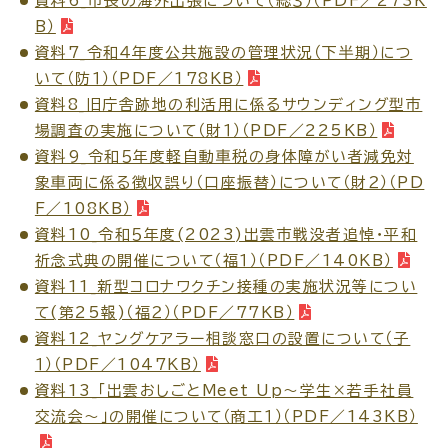
資料6_市長の海外出張について（総３）（PDF／273K
B）
資料7_令和４年度公共施設の管理状況（下半期）につ
いて（防１）（PDF／178KB）
資料8_旧庁舎跡地の利活用に係るサウンディング型市
場調査の実施について（財１）（PDF／225KB）
資料9_令和５年度軽自動車税の身体障がい者減免対
象車両に係る徴収誤り（口座振替）について（財２）（PD
F／108KB）
資料10_令和５年度(2023)出雲市戦没者追悼・平和
祈念式典の開催について（福１）（PDF／140KB）
資料11_新型コロナワクチン接種の実施状況等につい
て(第25報)（福２）（PDF／77KB）
資料12_ヤングケアラー相談窓口の設置について（子
１）（PDF／1047KB）
資料13_「出雲おしごとMeet Up～学生×若手社員
交流会～」の開催について（商工１）（PDF／143KB）