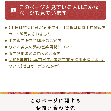
このページを見ている人はこんな
ページも見ています
高齢者・介護
病気・ケガ
【本日は特に注意が必要です！】島根県に熱中症警戒ア
ラートが発表されました
出雲市生涯学習講座のご案内
ひかわ美人の湯の営業再開について
市内各地域の夏祭りのご案内
おくやみ
令和８年度「出雲市省エネ家電買替支援事業補助金」に
ついて【ゼロカーボン推進室】
目的
探
から
す
このページに関する
お問い合わせ先
届出・手続・申請
税金