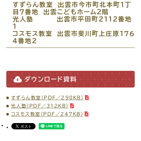
すずらん教室 出雲市今市町北本町１丁
目７番地 出雲こどもホーム２階
場面
探
光人塾 出雲市平田町２１１２番地
から
す
１
コスモス教室 出雲市斐川町上庄原１７６
４番地２
妊娠・出産
子育て
ダウンロード資料
すずらん教室（PDF／298KB）
入園・入学
結婚・離婚
光人塾（PDF／312KB）
コスモス教室（PDF／247KB）
引っ越し
就職・転職・退職