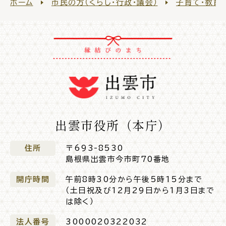
ホーム
市民の方（くらし・行政・議会）
子育て・教育
公共施設
便利なサービス
くらしの便利情報
子育て便利帳
出雲市役所（本庁）
住所
〒693-8530
島根県出雲市今市町70番地
ごみ出し
おたすけア
各種申請書・
様式ダ
開庁時間
午前8時30分から午後5時15分まで
プリ
ウンロード
（土日祝及び12月29日から1月3日まで
は除く）
法人番号
3000020322032