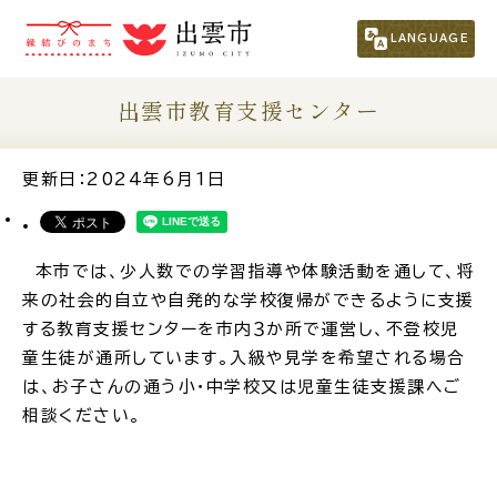
市民の方
（くらし・行政・議会）
LANGUAGE
事業者の方
出雲市教育支援センター
観光される方
更新日：2024年6月1日
移住・定住をお考えの方
本市では、少人数での学習指導や体験活動を通して、将
来の社会的自立や自発的な学校復帰ができるように支援
For Foreigners
する教育支援センターを市内３か所で運営し、不登校児
外国人の方へ
童生徒が通所しています。入級や見学を希望される場合
は、お子さんの通う小・中学校又は児童生徒支援課へご
新着情報一覧
相談ください。
ふるさと納税