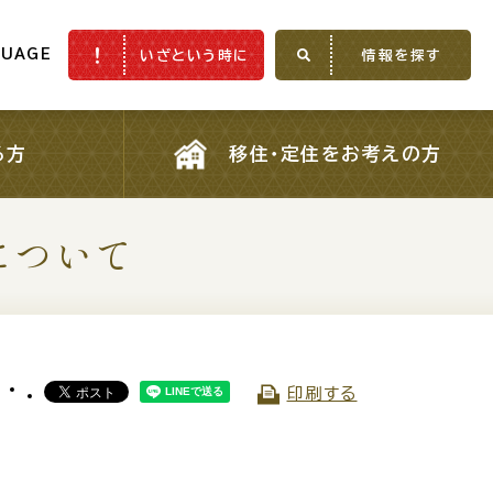
GUAGE
いざという時に
情報を探す
GUAGE
いざという時に
情報を探す
る方
移住・定住をお考えの方
る方
移住・定住をお考えの方
について
ふるさと納税
印刷する