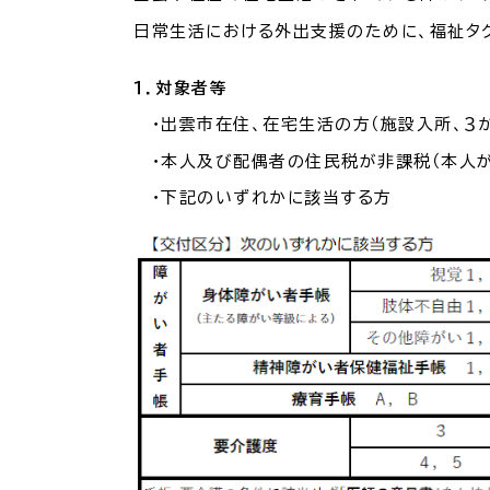
場面
探
日常生活における外出支援のために、福祉タク
から
す
妊娠
１．対象者等
・出雲市在住、在宅生活の方（施設入所、３
・本人及び配偶者の住民税が非課税（本人が
・下記のいずれかに該当する方
引っ越し
就職・転
目的
探
から
す
届出・手