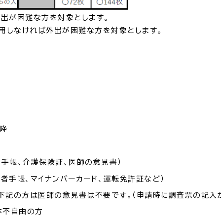
外出が困難な方を対象とします。
利用しなければ外出が困難な方を対象とします。
窓口
ライフライン
公共
便利なサービス
降
便利帳
ごみ出し
各種申
手帳、介護保険証、医師の意見書）
おたすけアプリ
様式ダウ
者手帳、マイナンバーカード、運転免許証など）
下記の方は医師の意見書は不要です。（申請時に調査票の記入
体不自由の方
出雲新話2