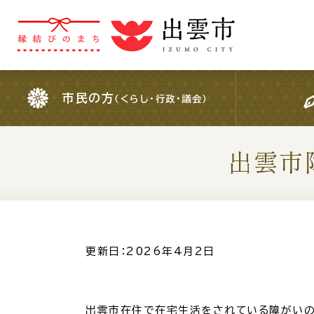
市民の方
（くらし・行政・議会）
市民の方
（くらし・行政・議会）
出雲市
For Foreigners
外国人の方へ
検索結果の概要文
更新日：2026年4月2日
出雲市在住で在宅生活をされている障がいの