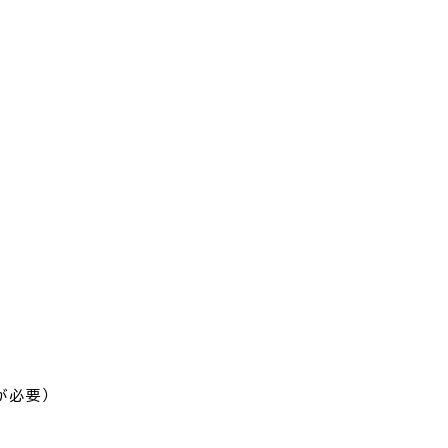
交通
公共施設
請書・
電子申請・
ンロード
手続きガイド
が必要）
030