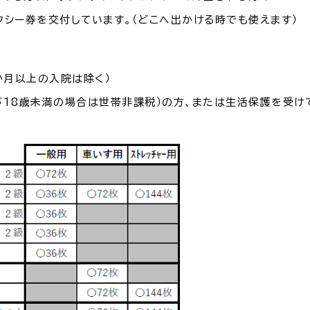
シー券を交付しています。（どこへ出かける時でも使えます）
・出産
子育て
入園
か月以上の入院は除く）
18歳未満の場合は世帯非課税）の方、または生活保護を受け
職・退職
高齢者・介護
病気
続・申請
税金
ごみ・リ