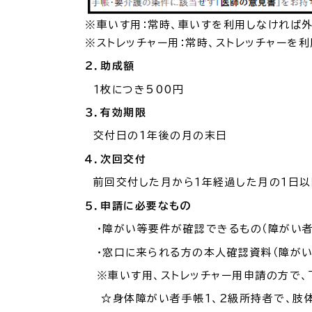
※車いす用：常時、車いすを利用しなければ
※ストレッチャー用：常時、ストレッチャーを
各種相談窓口
担当
２．助成額
１枚につき500円
３．有効期限
交付日の1年後の月の末日
４．次回交付
前回交付した月から１年経過した月の１日以
５．申請に必要なもの
くらしの便利情報
子育て
・障がい等要件が確認できるもの（障がい者
・窓口に来られる方の本人確認資料（障がい
※車いす用、ストレッチャー用申請の方で、
☆身体障がい者手帳１、２級所持者で、肢