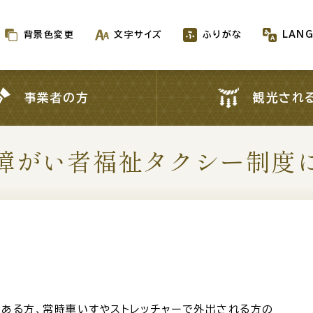
背景色変更
文字サイズ
ふりがな
LAN
背景色変更
文字サイズ
ふりがな
LAN
事業者の方
観光され
事業者の方
観光され
障がい者福祉タクシー制度
新着情報一覧
が生成AIで作成されます
ある方、常時車いすやストレッチャーで外出される方の