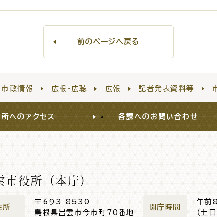
出雲新話2
災情報サイト
出雲市総合
前のページへ戻る
セス
各課へのお問い合わせ
サイ
市政情報
広報・広聴
広報
記者発表資料等
役所へのアクセス
各課へのお問い合わせ
雲市役所（本庁）
〒693-8530
午前
住所
開庁時間
島根県出雲市今市町70番地
（土