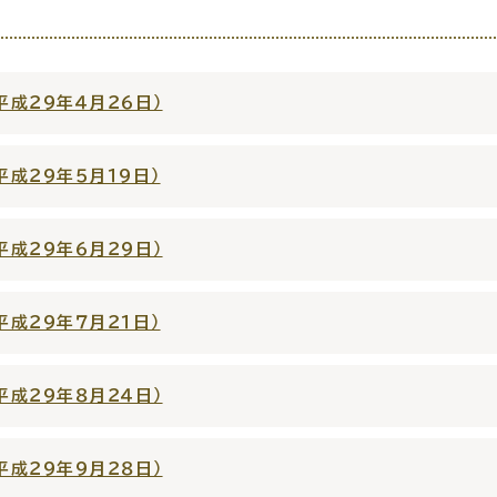
成２９年４月２６日）
・出産
子育て
入園
成２９年５月１９日）
成２９年６月２９日）
職・退職
高齢者・介護
病気
成２９年７月２１日）
成２９年８月２４日）
成２９年９月２８日）
続・申請
税金
ごみ・リ