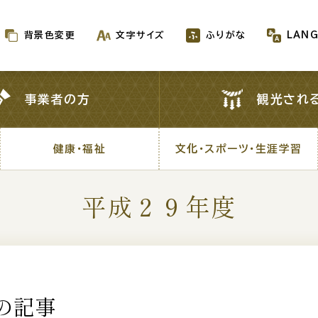
背景色変更
文字サイズ
ふりがな
LAN
背景色変更
文字サイズ
ふりがな
LAN
事業者の方
観光され
事業者の方
観光され
健康・福祉
文化・スポーツ・生涯学習
健康・福祉
文化・スポーツ・生涯学習
平成２９年度
新着情報一覧
が生成AIで作成されます
の記事