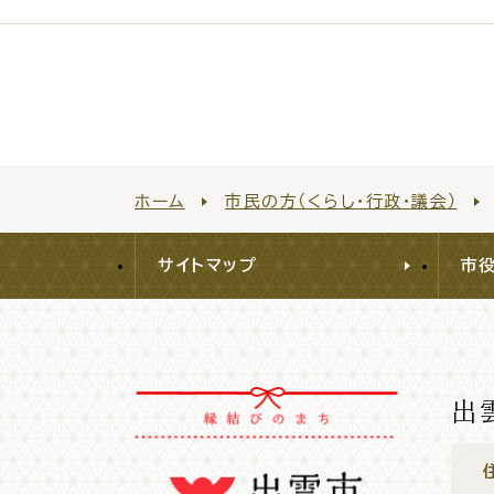
防
市役所へのアク
ホーム
市民の方（くらし・行政・議会）
サイトマップ
市
出