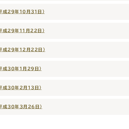
成２９年１０月３１日）
成２９年１１月２２日）
窓口
ライフライン
公共
成２９年１２月２２日）
便利なサービス
成３０年１月２９日）
成３０年２月１３日）
便利帳
ごみ出し
各種申
成３０年３月２６日）
おたすけアプリ
様式ダウ