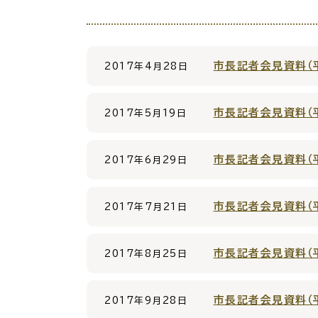
場面
探
から
す
市長記者会見資料（平
2017年4月28日
妊娠
市長記者会見資料（平
2017年5月19日
市長記者会見資料（平
2017年6月29日
引っ越し
就職・転
市長記者会見資料（平
2017年7月21日
市長記者会見資料（平
目的
探
2017年8月25日
から
す
市長記者会見資料（平
2017年9月28日
届出・手