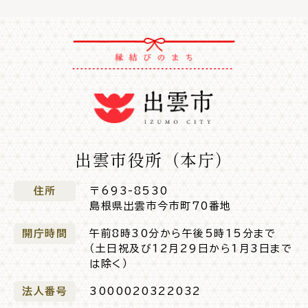
For Foreigners
外国人の方へ
新着情報一覧
ふるさと納税
出雲市役所（本庁）
場面
探
から
す
住所
〒693-8530
島根県出雲市今市町70番地
開庁時間
午前8時30分から午後5時15分まで
（土日祝及び12月29日から1月3日まで
妊娠・出産
子育て
は除く）
法人番号
3000020322032