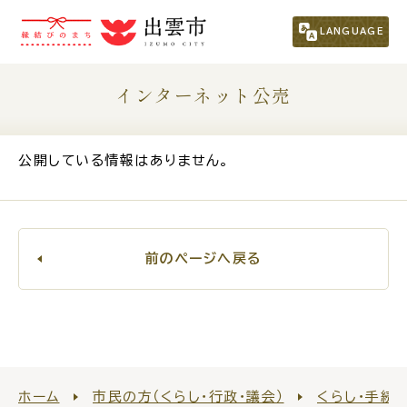
市民の方
（くらし・行政・議会）
LANGUAGE
くらし・手続き
子育て・教育
インターネット公売
健康・福祉
文化・スポーツ・生涯学習
公開している情報はありません。
まちづくり
市政情報
事業者の方
前のページへ戻る
観光される方
移住・定住をお考えの方
ホーム
市民の方（くらし・行政・議会）
くらし・手続