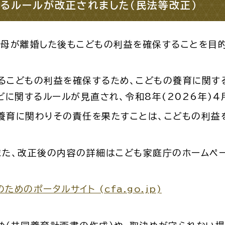
るルールが改正されました（民法等改正）
・出産
子育て
入園
、父母が離婚した後もこどもの利益を確保することを目
こどもの利益を確保するため、こどもの養育に関す
どに関するルールが見直され、令和8年(2026年)４
職・退職
高齢者・介護
病気
育に関わりその責任を果たすことは、こどもの利益
た、改正後の内容の詳細はこども家庭庁のホームペー
続・申請
税金
ごみ・リ
のポータルサイト (cfa.go.jp)