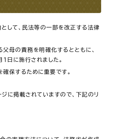
・入学
結婚・離婚
的として、民法等の一部を改正する法律
る父母の責務を明確化するとともに、
月１日に施行されました。
・ケガ
おくやみ
を確保するために重要です。
ジに掲載されていますので、下記のリ
サイクル
防災