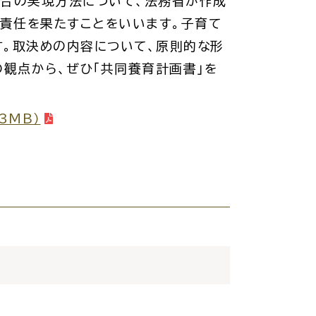
場合の実現方法について、法務省が作成
る責任を果たすことをいいます。子育て
す。取決めの内容について、原則的な形
交通
公共施設
の観点から、ぜひ「共同養育計画書」を
3MB）
請書・
電子申請・
ンロード
手続きガイド
030