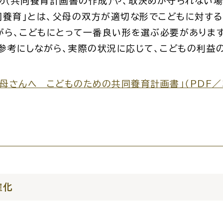
（共同養育計画書の作成）や、取決めが守られない
共同養育」とは、父母の双方が適切な形でこどもに対す
がら、こどもにとって一番良い形を選ぶ必要がありま
窓口
ライフライン
公共
参考にしながら、実際の状況に応じて、こどもの利益
便利なサービス
母さんへ こどものための共同養育計画書」（PDF／
便利帳
ごみ出し
各種申
おたすけアプリ
様式ダウ
確化
出雲新話2