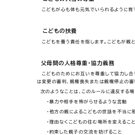
防
こどもが心も体も元気でいられるように育て
市役所へのアク
こどもの扶養
こどもを養う責任を指します。こどもが親と
父母間の人格尊重・協力義務
こどものためにお互いを尊重して協力し合う
は変更の審判、親権喪失または親権停止の審
次のようなことは、このルールに違反する場
・暴力や相手を怖がらせるような言動
・他方の親によるこどもの世話を不当に邪
・理由なくこどもの住む場所を変えること（
・約束した親子の交流を妨げること