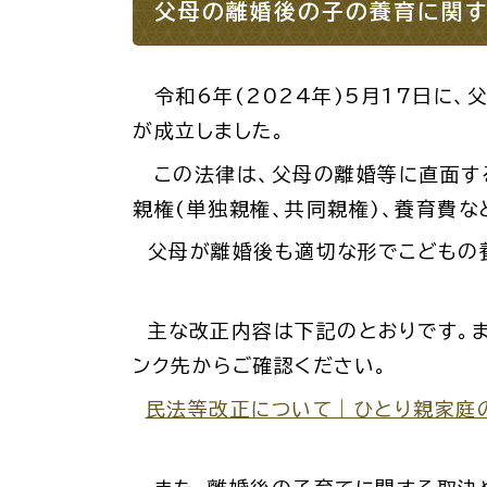
場面
探
父母の離婚後の子の養育に関す
から
す
妊娠
令和6年(2024年)5月17日に
が成立しました。
この法律は、父母の離婚等に直面する
親権(単独親権、共同親権)、養育費な
引っ越し
就職・転
父母が離婚後も適切な形でこどもの養
目的
探
主な改正内容は下記のとおりです。ま
から
す
ンク先からご確認ください。
届出・手
民法等改正について｜ひとり親家庭のため