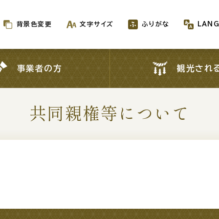
背景色変更
文字サイズ
ふりがな
LAN
背景色変更
文字サイズ
ふりがな
LAN
事業者の方
観光され
事業者の方
観光され
共同親権等について
新着情報一覧
が生成AIで作成されます