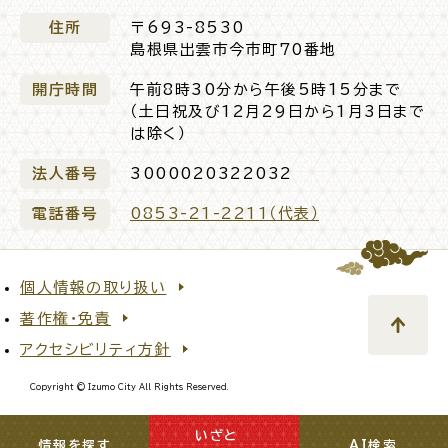
住所
〒693-8530
電子申請・
手続きガ
島根県出雲市今市町70番地
イド
開庁時間
午前8時30分から午後5時15分まで
（土日祝及び12月29日から1月3日まで
は除く）
法人番号
3000020322032
電話番号
0853-21-2211（代表）
出雲新話2030
防災情報サイト
出雲市総合振興計画
個人情報の取り扱い
市役所へのアクセス
著作権・免責
アクセシビリティ方針
各課へのお問い合わせ
Copyright © Izumo City All Rights Reserved.
いざと
閉じる
情報を探す
AI検索