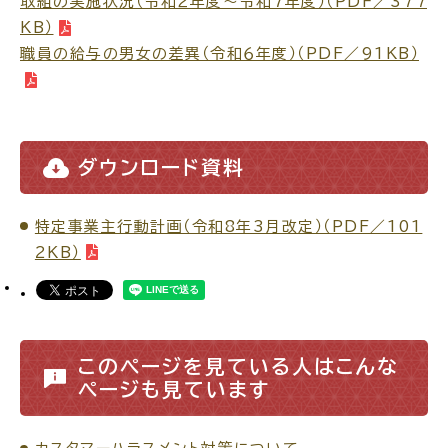
取組の実施状況（令和２年度～令和７年度）（PDF／377
KB）
職員の給与の男女の差異（令和６年度）（PDF／91KB）
高齢者・介護
病気・ケガ
ダウンロード資料
特定事業主行動計画（令和8年3月改定）（PDF／101
おくやみ
2KB）
目的
探
から
す
このページを見ている人はこんな
ページも見ています
届出・手続・申請
税金