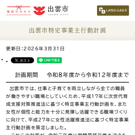
市民の方
（くらし・行政・議会）
LANGUAGE
事業者の方
出雲市特定事業主行動計画
観光される方
更新日：2026年3月31日
移住・定住をお考えの方
計画期間 令和８年度から令和１２年度まで
For Foreigners
出雲市では、仕事と子育てを両立しながら全ての職員
外国人の方へ
が働きやすい職場としていくため、平成17年に次世代育
成支援対策推進法に基づく特定事業主行動計画を、また
新着情報一覧
女性が個性と能力を十分に発揮し活躍できる職場づくり
に向けて、平成27年に女性活躍推進法に基づく特定事業
主行動計画を策定しました。
ふるさと納税