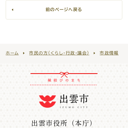
公共施設
前のページへ戻る
便利なサービス
ホーム
市民の方（くらし・行政・議会）
市政情報
くらしの便利情報
子育て便利帳
ごみ出し
おたすけア
各種申請書・
様式ダ
プリ
ウンロード
出雲市役所（本庁）