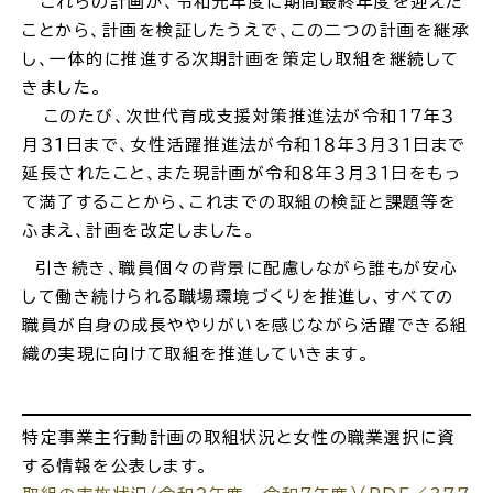
これらの計画が、令和元年度に期間最終年度を迎えた
ことから、計画を検証したうえで、この二つの計画を継承
場面
探
し、一体的に推進する次期計画を策定し取組を継続して
から
す
きました。
このたび、次世代育成支援対策推進法が令和１７年３
月３１日まで、女性活躍推進法が令和１８年３月３１日まで
延長されたこと、また現計画が令和８年３月３１日をもっ
て満了することから、これまでの取組の検証と課題等を
妊娠・出産
子育て
ふまえ、計画を改定しました。
引き続き、職員個々の背景に配慮しながら誰もが安心
して働き続けられる職場環境づくりを推進し、すべての
職員が自身の成長ややりがいを感じながら活躍できる組
入園・入学
結婚・離婚
織の実現に向けて取組を推進していきます。
特定事業主行動計画の取組状況と女性の職業選択に資
する情報を公表します。
引っ越し
就職・転職・退職