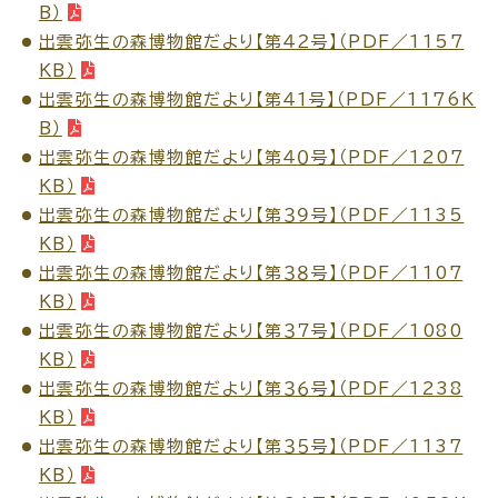
B）
公共施設
出雲弥生の森博物館だより【第４２号】（PDF／1157
KB）
出雲弥生の森博物館だより【第４１号】（PDF／1176K
便利なサービス
B）
出雲弥生の森博物館だより【第４０号】（PDF／1207
KB）
出雲弥生の森博物館だより【第３９号】（PDF／1135
KB）
くらしの便利情報
子育て便利帳
出雲弥生の森博物館だより【第３８号】（PDF／1107
KB）
出雲弥生の森博物館だより【第３７号】（PDF／1080
KB）
ごみ出し
おたすけア
各種申請書・
様式ダ
出雲弥生の森博物館だより【第３６号】（PDF／1238
プリ
ウンロード
KB）
出雲弥生の森博物館だより【第３５号】（PDF／1137
KB）