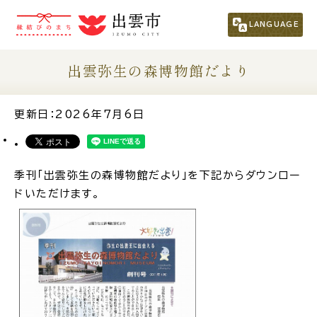
市民の方
（くらし・行政・議会）
LANGUAGE
事業者の方
出雲弥生の森博物館だより
観光される方
更新日：2026年7月6日
移住・定住をお考えの方
季刊「出雲弥生の森博物館だより」を下記からダウンロー
ドいただけます。
For Foreigners
外国人の方へ
新着情報一覧
ふるさと納税