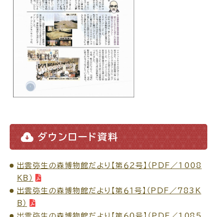
場面
探
から
す
妊娠・出産
子育て
ダウンロード資料
入園・入学
結婚・離婚
出雲弥生の森博物館だより【第６２号】（PDF／1008
KB）
出雲弥生の森博物館だより【第６１号】（PDF／783K
B）
引っ越し
就職・転職・退職
出雲弥生の森博物館だより【第６０号】（PDF／1085