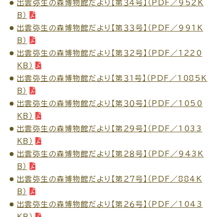
出雲弥生の森博物館だより【第３４号】（PDF／952K
B）
電子申請・
手続きガ
出雲弥生の森博物館だより【第３３号】（PDF／991K
イド
B）
出雲弥生の森博物館だより【第３２号】（PDF／1220
KB）
出雲弥生の森博物館だより【第３１号】（PDF／1085K
B）
出雲弥生の森博物館だより【第３０号】（PDF／1050
出雲新話2030
防災情報サイト
KB）
出雲市総合振興計画
出雲弥生の森博物館だより【第２９号】（PDF／1033
KB）
市役所へのアクセス
出雲弥生の森博物館だより【第２８号】（PDF／943K
B）
出雲弥生の森博物館だより【第２７号】（PDF／884K
各課へのお問い合わせ
B）
出雲弥生の森博物館だより【第２６号】（PDF／1043
KB）