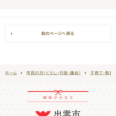
高齢者・介護
病気・ケガ
前のページへ戻る
おくやみ
ホーム
市民の方（くらし・行政・議会）
子育て・教育
目的
探
から
す
届出・手続・申請
税金