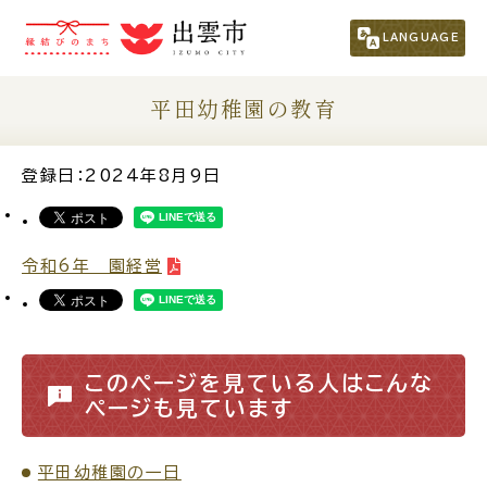
市民の方
（くらし・行政・議会）
LANGUAGE
事業者の方
平田幼稚園の教育
観光される方
登録日：2024年8月9日
移住・定住をお考えの方
令和6年 園経営
For Foreigners
外国人の方へ
このページを見ている人はこんな
新着情報一覧
ページも見ています
ふるさと納税
平田幼稚園の一日