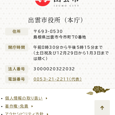
出雲市役所（本庁）
ごみ・リサイクル
防災
住所
〒693-8530
島根県出雲市今市町70番地
開庁時間
午前8時30分から午後5時15分まで
（土日祝及び12月29日から1月3日まで
は除く）
各種相談窓口
担当窓口
法人番号
3000020322032
電話番号
0853-21-2211（代表）
ライフライン
公共交通
個人情報の取り扱い
著作権・免責
アクセシビリティ方針