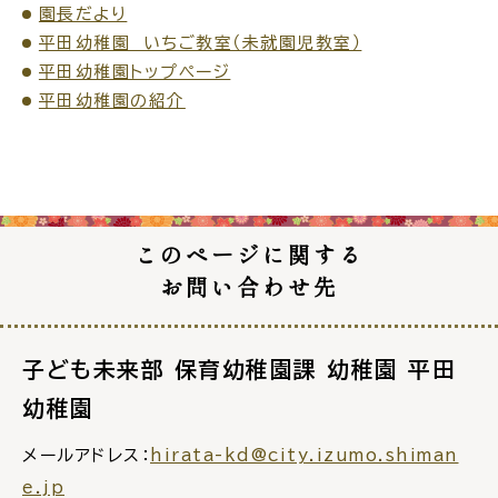
園長だより
平田幼稚園 いちご教室（未就園児教室）
場面
探
平田幼稚園トップページ
から
す
平田幼稚園の紹介
妊娠・出産
子育て
このページに関する
お問い合わせ先
入園・入学
結婚・離婚
子ども未来部 保育幼稚園課 幼稚園 平田
幼稚園
メールアドレス：
hirata-kd@city.izumo.shiman
e.jp
引っ越し
就職・転職・退職