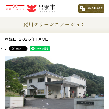
市民の方
（くらし・行政・議会）
LANGUAGE
事業者の方
斐川クリーンステーション
観光される方
登録日：2026年1月8日
移住・定住をお考えの方
For Foreigners
外国人の方へ
新着情報一覧
ふるさと納税