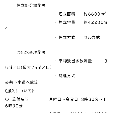
埋立処分場施設
2
・ 埋立面積 約６６００m
・ 埋立容量 約４２２００m
高齢者・介護
病気・ケガ
2
・ 埋立方式 セル方式
浸出水処理施設
おくやみ
・ 平均浸出水放流量 ３
５㎥／日（最大７５㎥／日）
目的
探
・ 処理方式
から
す
公共下水道へ放流
《搬入について》
○ 受付時間 月曜日～金曜日 ８時３０分～１
６時３０分
届出・手続・申請
税金