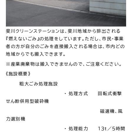
場面
探
から
す
斐川クリーンステーションは、斐川地域から排出される
『燃えないごみ』の処理をしています。ただし、市民・事業
者の方が自分のごみを直接搬入される場合は、市内どの
地域からでも搬入できます。
妊娠・出産
子育て
※産業廃棄物は搬入できませんので、ご注意ください。
《施設概要》
粗大ごみ処理施設
・ 処理方式 回転式衝撃
入園・入学
結婚・離婚
せん断併用型破砕機
磁選機、風
力選別機
・ 処理能力 １３ｔ／５時間
引っ越し
就職・転職・退職