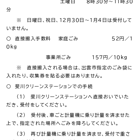
土曜日 ８時３０分～１１時３０
分
※ 日曜日、祝日、１２月３０日～１月４日は受付して
いません。
ごみ・リサイクル
防災
○ 直接搬入手数料 家庭ごみ ５２円／１
０kg
事業所ごみ １５７円／１０kg
※ 直接搬入される場合は、出雲市指定のごみ袋に
各種相談窓口
担当窓口
入れたり、収集券を貼る必要はありません。
○ 斐川クリーンステーションでの手続
（1） 斐川クリーンステーションへ直接おいでいた
だき、受付をしてください。
ライフライン
公共交通
（2） 受付後、車ごと計量機に乗り計量を済ませた
上で、指定された場所へごみを降ろしてください。
（3） 再び計量機に乗り計量を済ませ、受付で重さ