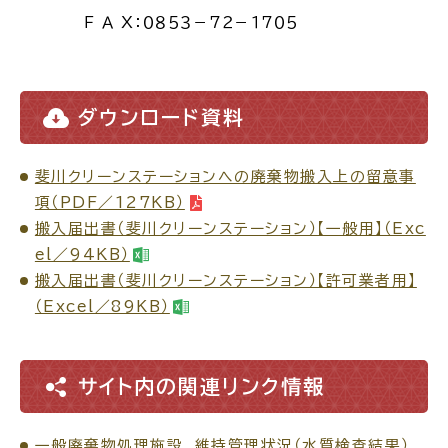
Ｆ Ａ Ｘ：０８５３－７２－１７０５
電子申請・
手続きガ
イド
ダウンロード資料
斐川クリーンステーションへの廃棄物搬入上の留意事
項（PDF／127KB）
搬入届出書（斐川クリーンステーション）【一般用】（Exc
出雲新話2030
防災情報サイト
出雲市総合振興計画
el／94KB）
搬入届出書（斐川クリーンステーション）【許可業者用】
（Excel／89KB）
市役所へのアクセス
各課へのお問い合わせ
サイト内の関連リンク情報
一般廃棄物処理施設 維持管理状況（水質検査結果）