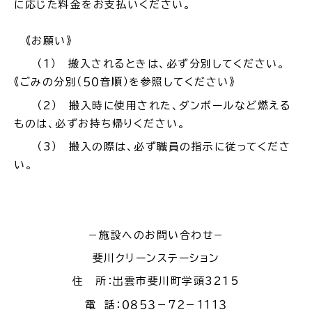
に応じた料金をお支払いください。
公共施設
《お願い》
（1） 搬入されるときは、必ず分別してください。
便利なサービス
《ごみの分別（５０音順）を参照してください》
（2） 搬入時に使用された、ダンボールなど燃える
ものは、必ずお持ち帰りください。
（3） 搬入の際は、必ず職員の指示に従ってくださ
くらしの便利情報
子育て便利帳
い。
－施設へのお問い合わせ－
ごみ出し
おたすけア
各種申請書・
様式ダ
プリ
ウンロード
斐川クリーンステーション
住 所：出雲市斐川町学頭3215
電 話：０８５３－７２－１１１３