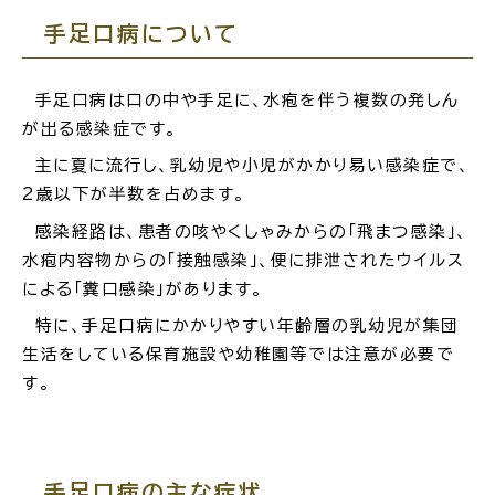
手足口病について
場面
探
から
す
手足口病は口の中や手足に、水疱を伴う複数の発しん
が出る感染症です。
主に夏に流行し、乳幼児や小児がかかり易い感染症で、
2歳以下が半数を占めます。
妊娠・出産
子育て
感染経路は、患者の咳やくしゃみからの「飛まつ感染」、
水疱内容物からの「接触感染」、便に排泄されたウイルス
による「糞口感染」があります。
特に、手足口病にかかりやすい年齢層の乳幼児が集団
生活をしている保育施設や幼稚園等では注意が必要で
入園・入学
結婚・離婚
す。
引っ越し
就職・転職・退職
手足口病の主な症状