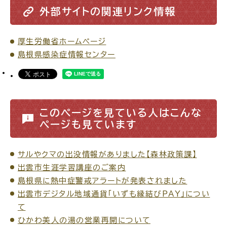
外部サイトの関連リンク情報
公共施設
厚生労働省ホームページ
便利なサービス
島根県感染症情報センター
このページを見ている人はこんな
くらしの便利情報
子育て便利帳
ページも見ています
サルやクマの出没情報がありました【森林政策課】
出雲市生涯学習講座のご案内
ごみ出し
おたすけア
各種申請書・
様式ダ
島根県に熱中症警戒アラートが発表されました
プリ
ウンロード
出雲市デジタル地域通貨「いずも縁結びPAY」につい
て
ひかわ美人の湯の営業再開について