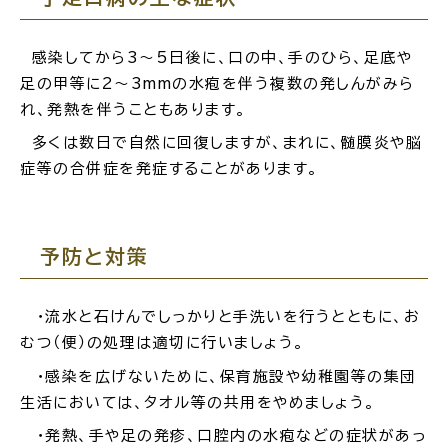
感染してから3～5日後に、口の中、手のひら、足底や
足の甲等に2～3mmの水疱を伴う複数の発しんがみら
れ、発熱を伴うこともあります。
高齢者・介護
病気・ケガ
多くは数日で自然に回復しますが、まれに、髄膜炎や脳
症等の合併症を発症することがあります。
おくやみ
予防と対策
目的
探
から
す
・流水と石けんでしっかりと手洗いを行うとともに、お
むつ（便）の処理は適切に行いましょう。
・感染を広げないために、保育施設や幼稚園等の集団
生活においては、タオル等の共用をやめましょう。
・発熱、手や足の発疹、口腔内の水疱などの症状があっ
届出・手続・申請
税金