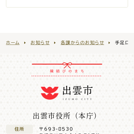
サイトマップ
ホーム
お知らせ
各課からのお知らせ
手足口
出雲市役所（本庁）
住所
〒693-8530