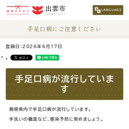
市民の方
（くらし・行政・議会）
LANGUAGE
事業者の方
手足口病にご注意ください
観光される方
登録日：2026年6月17日
移住・定住をお考えの方
手足口病が流行していま
For Foreigners
す
外国人の方へ
新着情報一覧
島根県内で手足口病が流行しています。
手洗いの徹底など、感染予防に努めましょう。
ふるさと納税