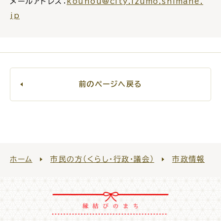
メールアドレス：
kouhou@city.izumo.shimane.
公共施設
jp
便利なサービス
前のページへ戻る
くらしの便利情報
子育て便利帳
ホーム
市民の方（くらし・行政・議会）
市政情報
ごみ出し
おたすけア
各種申請書・
様式ダ
プリ
ウンロード