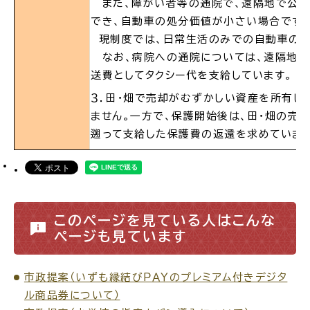
また、障がい者等の通院で、遠隔地で公共
でき、自動車の処分価値が小さい場合です。
現制度では、日常生活のみでの自動車の所
なお、病院への通院については、遠隔地で
送費としてタクシー代を支給しています。
高齢者・介護
病気・ケガ
３．田・畑で売却がむずかしい資産を所有し
ません。一方で、保護開始後は、田・畑の売
遡って支給した保護費の返還を求めています
おくやみ
目的
探
から
す
このページを見ている人はこんな
ページも見ています
市政提案（いずも縁結びＰＡＹのプレミアム付きデジタ
ル商品券について）
届出・手続・申請
税金