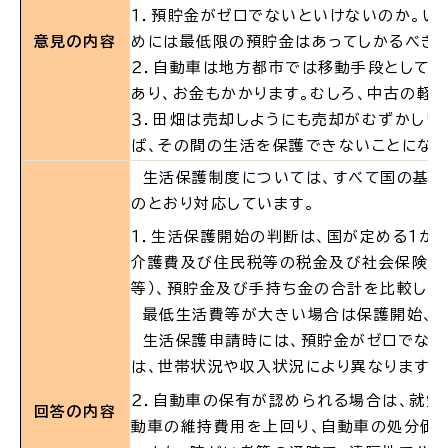
１．預貯金がゼロでないといけないのか。い
意見の内容
めには最低限の預貯金はあってしかるべき
場面
探
から
す
２．自動車は地方都市では移動手段として不
あり、お金もかかります。むしろ、中古の軽
３．田畑は売却しようにも売却がむずかしい
ば、その間の生活を保護できないことになり
生活保護制度については、すべて国の基準
妊娠・出産
子育て
のとおり対応しています。
１．生活保護開始の判断は、国が定める１か
介護費及び住民税等の税金及び社会保険料
等）、預貯金及び手持ち金の合計を比較して
最低生活費等が大きい場合は保護開始、定
入園・入学
結婚・離婚
生活保護申請時には、預貯金がゼロでない
は、世帯状況や収入状況により異なります。
２．自動車の保有が認められる場合は、就
回答の内容
動車の維持費用を上回り、自動車の処分価
引っ越し
就職・転職・退職