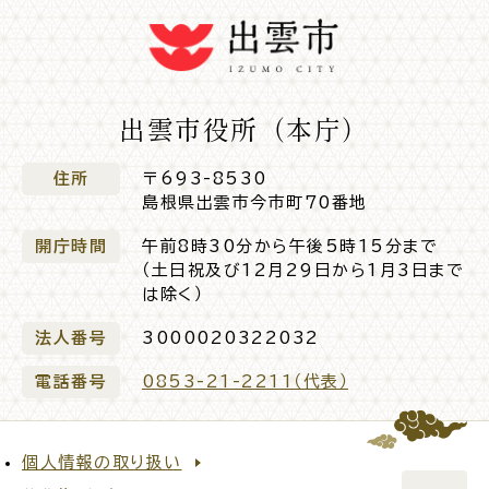
電子申請・
手続きガ
イド
出雲市役所（本庁）
住所
〒693-8530
島根県出雲市今市町70番地
開庁時間
午前8時30分から午後5時15分まで
出雲新話2030
防災情報サイト
出雲市総合振興計画
（土日祝及び12月29日から1月3日まで
は除く）
法人番号
3000020322032
市役所へのアクセス
電話番号
0853-21-2211（代表）
各課へのお問い合わせ
個人情報の取り扱い