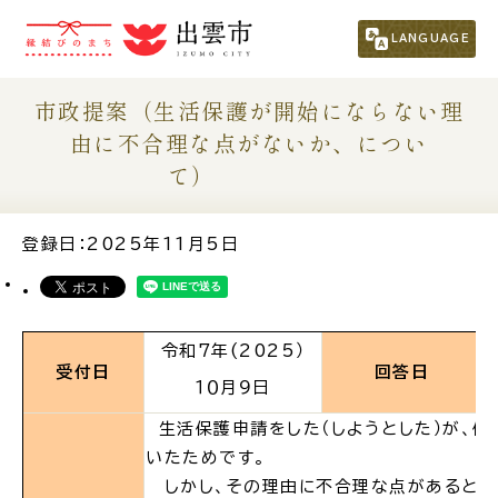
市民の方
（くらし・行政・議会）
LANGUAGE
事業者の方
市政提案（生活保護が開始にならない理
由に不合理な点がないか、につい
観光される方
て）
移住・定住をお考えの方
登録日：2025年11月5日
For Foreigners
外国人の方へ
令和7年(2025）
受付日
回答日
１０月９日
新着情報一覧
生活保護申請をした（しようとした）が、保
いたためです。
ふるさと納税
しかし、その理由に不合理な点があると考