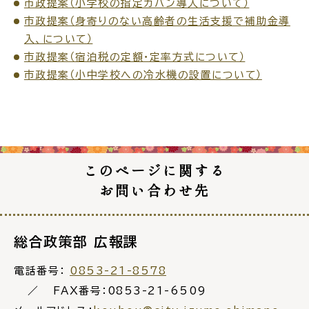
市政提案（小学校の指定カバン導入について）
市政提案（身寄りのない高齢者の生活支援で補助金導
入、について）
市政提案（宿泊税の定額・定率方式について）
市政提案（小中学校への冷水機の設置について）
ごみ・リサイクル
防災
各種相談窓口
担当窓口
このページに関する
お問い合わせ先
総合政策部 広報課
ライフライン
公共交通
電話番号：
0853-21-8578
FAX番号：0853-21-6509