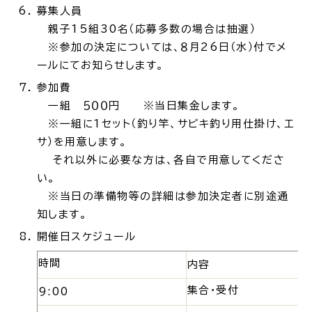
募集人員
親子15組30名（応募多数の場合は抽選）
※参加の決定については、８月26日（水）付でメ
ールにてお知らせします。
高齢者・介護
病気・ケガ
参加費
一組 ５００円 ※当日集金します。
※一組に1セット（釣り竿、サビキ釣り用仕掛け、エ
サ）を用意します。
それ以外に必要な方は、各自で用意してくださ
おくやみ
い。
※当日の準備物等の詳細は参加決定者に別途通
目的
探
知します。
から
す
開催日スケジュール
時間
内容
集合・受付
9:00
届出・手続・申請
税金