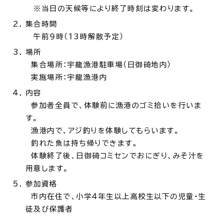
※当日の天候等により終了時刻は変わります。
集合時間
場面
探
から
す
午前9時（13時解散予定）
場所
集合場所：宇龍漁港駐車場（日御碕地内）
実施場所：宇龍漁港内
内容
妊娠・出産
子育て
参加者全員で、体験前に漁港のゴミ拾いを行いま
す。
漁港内で、アジ釣りを体験してもらいます。
釣れた魚は持ち帰りできます。
入園・入学
結婚・離婚
体験終了後、日御碕コミセンでおにぎり、みそ汁を
用意します。
参加資格
市内在住で、小学４年生以上高校生以下の児童・生
徒及び保護者
引っ越し
就職・転職・退職