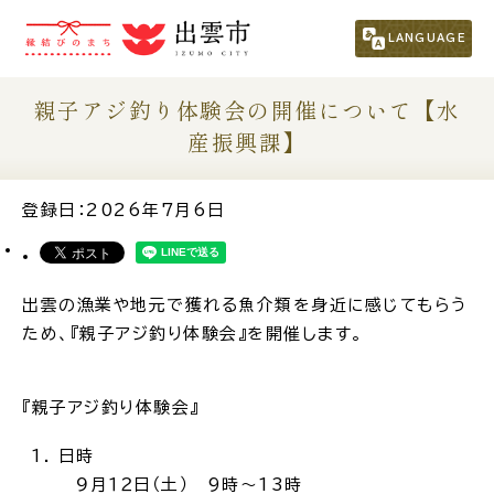
市民の方
（くらし・行政・議会）
LANGUAGE
事業者の方
親子アジ釣り体験会の開催について【水
産振興課】
観光される方
登録日：2026年7月6日
移住・定住をお考えの方
出雲の漁業や地元で獲れる魚介類を身近に感じてもらう
For Foreigners
ため、『親子アジ釣り体験会』を開催します。
外国人の方へ
新着情報一覧
『親子アジ釣り体験会』
日時
ふるさと納税
９月１２日（土） 9時～13時