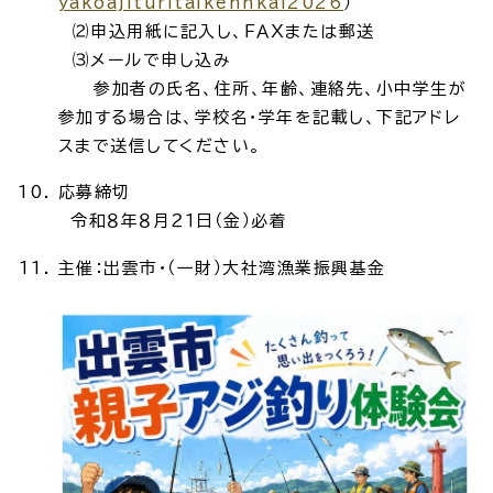
yakoajituritaikennkai2026
）
公共施設
⑵申込用紙に記入し、ＦＡＸまたは郵送
⑶メールで申し込み
参加者の氏名、住所、年齢、連絡先、小中学生が
便利なサービス
参加する場合は、学校名・学年を記載し、下記アドレ
スまで送信してください。
応募締切
令和８年８月２１日（金）必着
くらしの便利情報
子育て便利帳
主催：出雲市・（一財）大社湾漁業振興基金
ごみ出し
おたすけア
各種申請書・
様式ダ
プリ
ウンロード