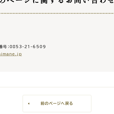
災情報サイト
出雲市総合
セス
各課へのお問い合わせ
サイ
番号：0853-21-6509
himane.jp
前のページへ戻る