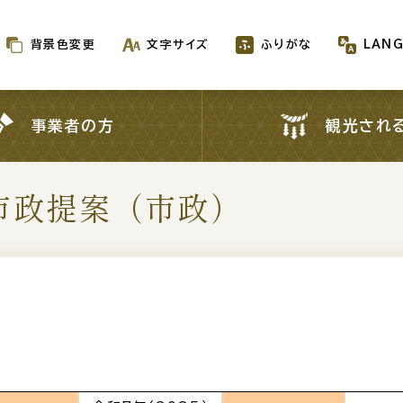
背景色変更
文字サイズ
ふりがな
LAN
背景色変更
文字サイズ
ふりがな
LAN
事業者の方
観光され
事業者の方
観光され
市政提案（市政
新着情報一覧
が生成AIで作成されます