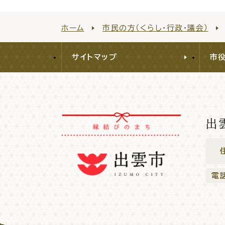
ホーム
市民の方（くらし・行政・議会）
サイトマップ
市
出
電