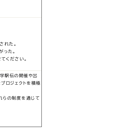
・入学
結婚・離婚
された。
がった。
てください。
・ケガ
おくやみ
大学駅伝の開催や出
プロジェクトを積極
れらの制度を通じて
サイクル
防災