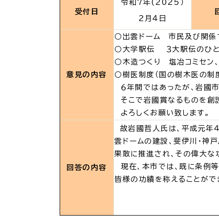
場面
探
令和7年(2025）
受付日
から
す
２月４
日
妊娠
○出雲ドーム 市民及び関係
○大学駅伝 ３大駅伝のひと
○木造つくり 塩冶コミセン
意見の内容
○樹医制度（国の樹木医の制
６年間ではあったが、岩國市
そこで岩國賞なるものを創設
引っ越し
就職・転
よろしくお願い致します。
故岩國哲人氏は、平成元年４
雲ドームの建設、斐伊川・神
目的
探
果敢に推進され、その偉大な
から
す
現在、本市では、既に条例等
回答の内容
皆様の功績を称えることがで
届出・手