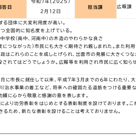
令和7年(2025）
広報課
回答日
担当課
2月１２日
・出産
子育て
入園
する団体に大変利用度が高い。
つ全国的に知名度を上げている。
、中学校（南中、河南中）の木造のやわらかな良さ
度につながった）市民にも大きく期待され親しまれた。また利用
政はこれらのことを成しとげられ、出雲市の発展に大きくつな
されてはどうでしょうか。広報等を利用され市民に広く知らせ
職・退職
高齢者・介護
病気
月に市長に就任して以来、平成７年３月までの６年にわたり、
戸川治水事業の着工など、将来への確固たる道筋をつける重要な
功績に心から敬意と感謝の意を表します。
により功労表彰をはじめとする表彰制度を設けております。こ
きるため、新たな表彰を設けることは考えておりません。
続・申請
税金
ごみ・リ