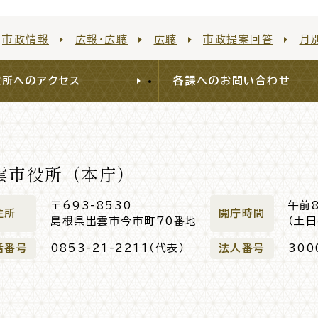
市政情報
広報・広聴
広聴
市政提案回答
月
役所へのアクセス
各課へのお問い合わせ
雲市役所（本庁）
〒693-8530
午前
住所
開庁時間
島根県出雲市今市町70番地
（土
話番号
0853-21-2211（代表）
法人番号
300