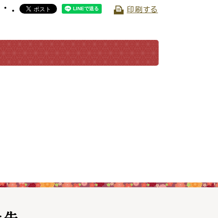
印刷する
交通
公共施設
請書・
電子申請・
ンロード
手続きガイド
せ先
030