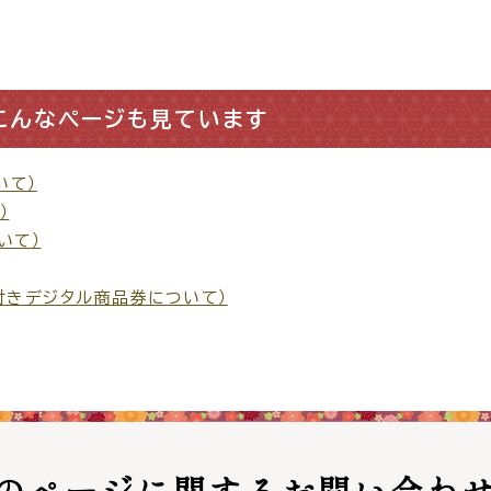
窓口
ライフライン
公共
こんなページも見ています
便利なサービス
いて）
）
いて）
付きデジタル商品券について）
便利帳
ごみ出し
各種申
おたすけアプリ
様式ダウ
のページに関する
お問い合わ
出雲新話2