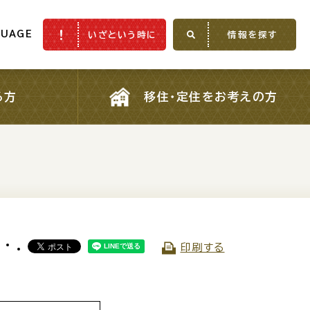
GUAGE
いざという時に
情報を探す
GUAGE
いざという時に
情報を探す
る方
移住・定住をお考えの方
る方
移住・定住をお考えの方
）
ふるさと納税
印刷する