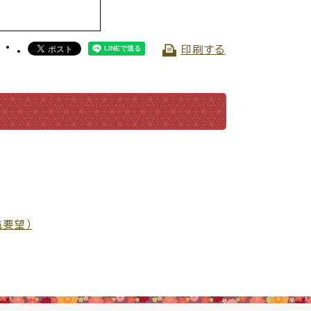
交通
公共施設
印刷する
請書・
電子申請・
施要望）
ンロード
手続きガイド
030