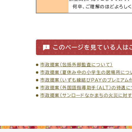
何卒、ご理解のほどよろしく
各種相談窓口
担当
このページを見ている人は
市政提案（包括外部監査について）
市政提案（夏休み中の小学生の居場所につ
市政提案（いずも縁結びＰＡＹのプレミアム
市政提案（外国語指導助手（ＡＬＴ）の待遇に
くらしの便利情報
子育て
市政提案（サンロードなかまちの火災に対す