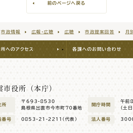
前のページへ戻る
市政情報
広報・広聴
広聴
市政提案回答
月
役所へのアクセス
各課へのお問い合わせ
雲市役所（本庁）
〒693-8530
午前
住所
開庁時間
島根県出雲市今市町70番地
（土
話番号
0853-21-2211（代表）
法人番号
300