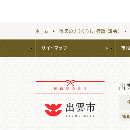
ホーム
市民の方（くらし・行政・議会）
サイトマップ
市
出
電