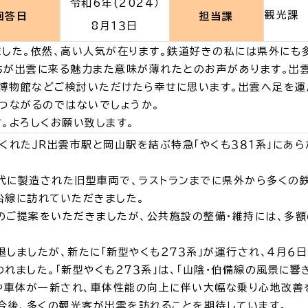
令和6年(2024）
観光課
回答日
担当課
8月１３日
・出産
子育て
入園
ました。依然、高い人気が在ります。鉄道好きの私には県外にも
ちが出雲に来る魅力また意味が薄れたとのお声があります。出
博物館などご検討いただけたら幸せに思います。出雲へ足を運
もつながるのではないでしょうか。
。よろしくお願い致します。
れたＪＲ出雲市駅と岡山駅を結ぶ特急「やくも３８１系」にあ
職・退職
高齢者・介護
病気
時代に製造された旧型車両で、ラストランまでに県外から多くの
沿線に訪れていただきました。
のご提案をいただきましたが、公共施設の整備・維持には、多額
退しましたが、新たに「新型やくも２７３系」が運行され、４月６
続・申請
税金
ごみ・リ
れました。「新型やくも２７３系」は、「山陰・伯備線の風景に響
ンや車体が一新され、車体性能の向上に伴い大幅な乗り心地改善
、今後、多くの観光客が出雲を訪れることを期待しています。