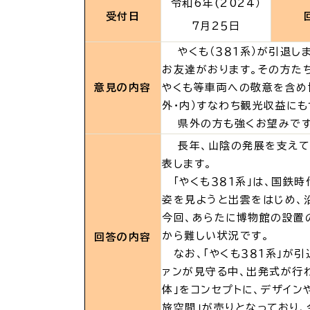
場面
探
令和6年(2024）
受付日
から
す
7月2５
日
妊娠
やくも（３８１系）が引退し
お友達がおります。その方た
意見の内容
やくも等車両への敬意を含め
外・内）すなわち観光収益に
県外の方も強くお望みです
長年、山陰の発展を支えてく
引っ越し
就職・転
表します。
「やくも３８１系」は、国鉄
姿を見ようと出雲をはじめ、
目的
探
今回、あらたに博物館の設置
から
す
から難しい状況です。
回答の内容
なお、「やくも３８１系」が引
届出・手
ァンが見守る中、出発式が行わ
体」をコンセプトに、デザイ
旅空間」が売りとなっており