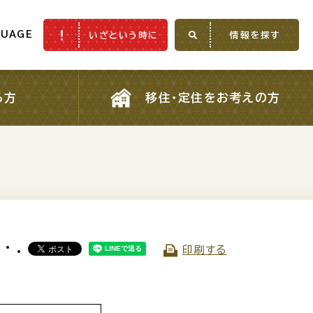
GUAGE
いざという時に
情報を探す
GUAGE
いざという時に
情報を探す
る方
移住・定住をお考えの方
る方
移住・定住をお考えの方
）
ふるさと納税
印刷する