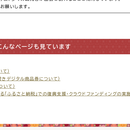
お願いします。
窓口
ライフライン
公共
便利なサービス
こんなページも見ています
いて）
付きデジタル商品券について）
ついて）
便利帳
ごみ出し
各種申
る「ふるさと納税」での復興支援・クラウドファンディングの実
おたすけアプリ
様式ダウ
出雲新話2