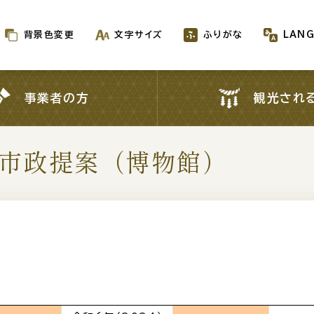
背景色変更
文字サイズ
ふりがな
LAN
背景色変更
文字サイズ
ふりがな
LAN
事業者の方
観光され
事業者の方
観光され
市政提案（博物館
新着情報一覧
が生成AIで作成されます