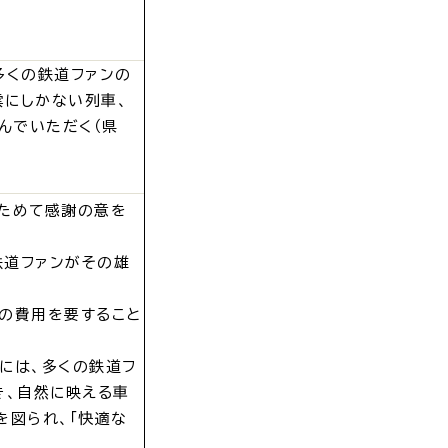
・入学
結婚・離婚
多くの鉄道ファンの
雲にしかない列車、
んでいただく（県
らためて感謝の意を
・ケガ
おくやみ
鉄道ファンがその雄
の費用を要すること
日には、多くの鉄道フ
サイクル
防災
き、自然に映える車
を図られ、「快適な