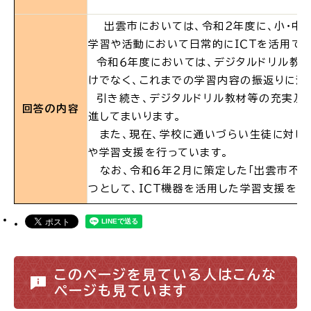
出雲市においては、令和２年度に、小・中学
場面
探
学習や活動において日常的にＩＣＴを活用で
から
す
令和６年度においては、デジタルドリル教材「
けでなく、これまでの学習内容の振返りに活
引き続き、デジタルドリル教材等の充実及び
回答の内容
進してまいります。
また、現在、学校に通いづらい生徒に対して
妊娠・出産
子育て
や学習支援を行っています。
なお、令和６年２月に策定した「出雲市不登
つとして、ＩＣＴ機器を活用した学習支援を掲
入園・入学
結婚・離婚
このページを見ている人はこんな
ページも見ています
引っ越し
就職・転職・退職