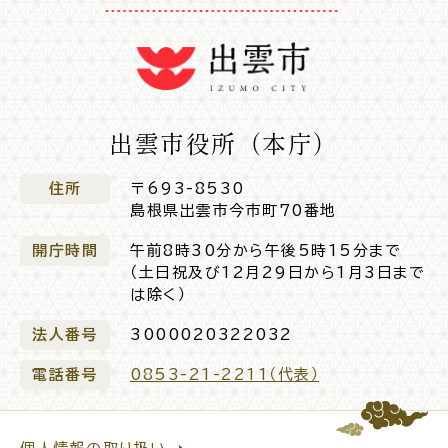
公共施設
便利なサービス
出雲市役所（本庁）
住所
〒693-8530
島根県出雲市今市町70番地
くらしの便利情報
子育て便利帳
開庁時間
午前8時30分から午後5時15分まで
（土日祝及び12月29日から1月3日まで
は除く）
法人番号
3000020322032
ごみ出し
おたすけア
各種申請書・
様式ダ
プリ
ウンロード
電話番号
0853-21-2211（代表）