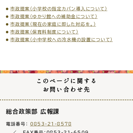
市政提案（小学校の指定カバン導入について）
市政提案（ゆかり館への補助金について）
市政提案（現在の家庭に即した対応を。）
市政提案（保育料制度について）
高齢者・介護
病気・ケガ
市政提案（小中学校への冷水機の設置について）
おくやみ
このページに関する
お問い合わせ先
目的
探
から
す
総合政策部 広報課
電話番号：
0853-21-8578
FAX番号：0853-21-6509
届出・手続・申請
税金