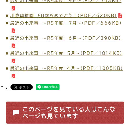
最近の出来事 ～Ｒ５年度 9月～（PDF／743KB）
サイトマップ
川跡幼稚園 ６０歳おめでとう！（PDF／620KB）
最近の出来事 ～Ｒ５年度 7月～（PDF／666KB）
最近の出来事 ～Ｒ５年度 6月～（PDF／890KB）
最近の出来事 ～Ｒ５年度 ５月～（PDF／1814KB）
最近の出来事 ～Ｒ５年度 ４月～（PDF／1005KB）
このページを見ている人はこんな
ページも見ています