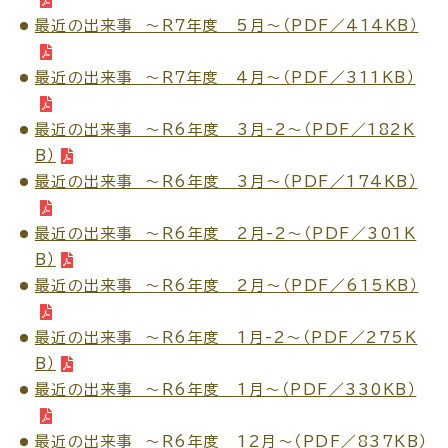
最近の出来事 ～Ｒ７年度 5月～（PDF／414KB）
最近の出来事 ～Ｒ７年度 4月～（PDF／311KB）
高齢者・介護
病気・ケガ
最近の出来事 ～Ｒ6年度 3月‐2～（PDF／182K
B）
最近の出来事 ～Ｒ6年度 3月～（PDF／174KB）
おくやみ
最近の出来事 ～Ｒ6年度 2月-2～（PDF／301K
B）
最近の出来事 ～Ｒ6年度 2月～（PDF／615KB）
目的
探
から
す
最近の出来事 ～Ｒ6年度 1月-2～（PDF／275K
B）
最近の出来事 ～Ｒ6年度 1月～（PDF／330KB）
最近の出来事 ～Ｒ6年度 12月～（PDF／837KB）
届出・手続・申請
税金