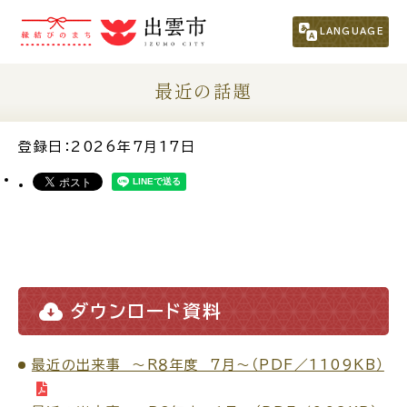
市民の方
（くらし・行政・議会）
LANGUAGE
事業者の方
最近の話題
観光される方
登録日：2026年7月17日
移住・定住をお考えの方
For Foreigners
外国人の方へ
ダウンロード資料
新着情報一覧
最近の出来事 ～R８年度 ７月～（PDF／1109KB）
ふるさと納税