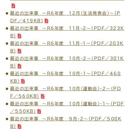
最近の出来事 ～Ｒ6年度 12月（生活発表会）～（P
DF／419KB）
最近の出来事 ～Ｒ6年度 11月-2～（PDF／323K
ごみ・リサイクル
防災
B）
最近の出来事 ～Ｒ6年度 11月-1～（PDF／283K
B）
最近の出来事 ～Ｒ6年度 10月-2～（PDF／381K
B）
各種相談窓口
担当窓口
最近の出来事 ～Ｒ6年度 10月-1～（PDF／468
KB）
最近の出来事 ～Ｒ6年度 10月（運動会）-2～（PD
F／560KB）
ライフライン
公共交通
最近の出来事 ～Ｒ6年度 10月（運動会）-1～（PDF
／550KB）
最近の出来事 ～Ｒ6年度 9月-2～（PDF／508K
B）