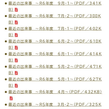
最近の出来事 ～Ｒ6年度 9月-1～（PDF／341K
公共施設
B）
最近の出来事 ～Ｒ6年度 7月-2～（PDF／388K
B）
便利なサービス
最近の出来事 ～Ｒ6年度 7月-1～（PDF／402K
B）
最近の出来事 ～Ｒ6年度 6月-2～（PDF／618K
B）
最近の出来事 ～Ｒ6年度 6月-1～（PDF／414K
くらしの便利情報
子育て便利帳
B）
最近の出来事 ～Ｒ6年度 5月-2～（PDF／471K
B）
最近の出来事 ～Ｒ6年度 5月-1～（PDF／627K
ごみ出し
おたすけア
各種申請書・
様式ダ
B）
プリ
ウンロード
最近の出来事 ～Ｒ6年度 4月～（PDF／432KB）
最近の出来事 ～Ｒ５年度 3月-2～（PDF／325K