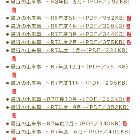
最近の出来事 ～R８年度 ６月～（PDF／992KB）
場面
探
最近の出来事 ～Ｒ８年度５月～（PDF／952KB）
から
す
最近の出来事 ～R８年度４月～（PDF／330KB）
最近の出来事 ～Ｒ７年度３月～（PDF／344KB）
最近の出来事 ～Ｒ７年度２月～（PDF／375KB）
最近の出来事 ～Ｒ７年度 １月～（PDF／234KB）
妊娠・出産
子育て
最近の出来事 ～R７年度１２月～（PDF／551KB）
最近の出来事 ～R７年度１１月～（PDF／296KB）
最近の出来事～R7年度１０月～（PDF／363KB）
入園・入学
結婚・離婚
最近の出来事 ～Ｒ7年度 ９月～（PDF／352KB）
最近の出来事～Ｒ７年度７月～（PDF／348KB）
最近の出来事 ～Ｒ７年度 6月～（PDF／409KB）
引っ越し
就職・転職・退職