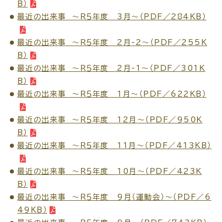
B）
最近の出来事 ～Ｒ５年度 3月～（PDF／284KB）
電子申請・
手続きガ
イド
最近の出来事 ～Ｒ５年度 2月-2～（PDF／255K
B）
最近の出来事 ～Ｒ５年度 2月-1～（PDF／301K
B）
最近の出来事 ～Ｒ５年度 1月～（PDF／622KB）
出雲新話2030
防災情報サイト
最近の出来事 ～Ｒ５年度 12月～（PDF／950K
出雲市総合振興計画
B）
最近の出来事 ～Ｒ５年度 11月～（PDF／413KB）
市役所へのアクセス
最近の出来事 ～Ｒ５年度 10月～（PDF／423K
B）
各課へのお問い合わせ
最近の出来事 ～Ｒ５年度 9月（運動会）～（PDF／6
49KB）