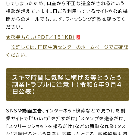
してしまったため、口座から不正な送金がされるという
相談が増えています。日ごろ利用しているサイトや公的機
場面
探
関からのメールでも、まず、フィッシング詐欺を疑ってく
から
す
ださい。
★啓発ちらし（PDF／151KB）
※詳しくは、国民生活センターのホームページでご確認
ください。
妊娠・出産
子育て
スキマ時間に気軽に稼げる等とうたう
副業トラブルに注意！（令和6年9月4
日公表）
入園・入学
結婚・離婚
ＳＮＳや動画広告、インターネット検索などで見つけた副
業サイトで「“いいね”を押すだけ」「スタンプを送るだけ」
「スクリーンショットを撮るだけ」などの簡単な作業（タス
引っ越し
就職・転職・退職
ク）で稼げるという副業に応募したところ、高額報酬を得