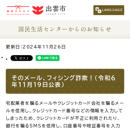
市民の方
（くらし・行政・議会）
LANGUAGE
事業者の方
国民生活センターからのお知らせ
観光される方
更新日：2024年11月26日
移住・定住をお考えの方
そのメール、フィシング詐欺！（令和6
For Foreigners
年11月１９日公表）
外国人の方へ
宅配業者を騙るメールやクレジットカード会社を騙るメー
新着情報一覧
ルを信用し、クレジットカード番号などの情報を入力して
しまったため、クレジットカードが不正に利用されたり、
ふるさと納税
銀行を騙るＳＭＳを信用し、口座番号や暗証番号を入力