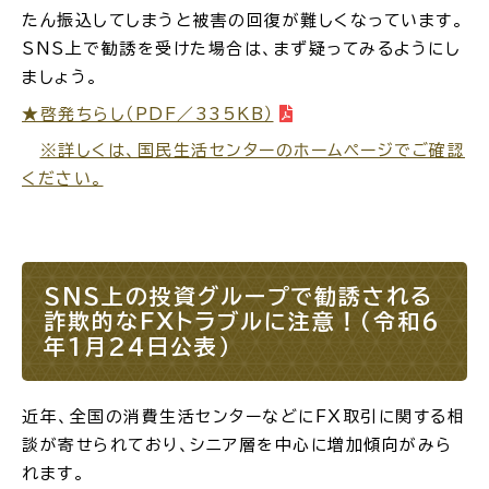
たん振込してしまうと被害の回復が難しくなっています。
公共施設
SNS上で勧誘を受けた場合は、まず疑ってみるようにし
ましょう。
★啓発ちらし（PDF／335KB）
便利なサービス
※詳しくは、国民生活センターのホームページでご確認
ください。
くらしの便利情報
子育て便利帳
SNS上の投資グループで勧誘される
詐欺的なＦＸトラブルに注意！（令和6
年1月24日公表）
ごみ出し
おたすけア
各種申請書・
様式ダ
プリ
ウンロード
近年、全国の消費生活センターなどにＦＸ取引に関する相
談が寄せられており、シニア層を中心に増加傾向がみら
れます。