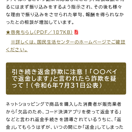
るにはまず振り込みをするよう指示され、その後も様々
な理由で振り込みをさせられた挙句、報酬を得られなか
ったとの相談が増加しています。
★啓発ちらし（PDF／187KB）
高齢者・介護
病気・ケガ
※詳しくは、国民生活センターのホームページでご確認
ください。
おくやみ
引き続き返金詐欺に注意！「〇〇ペイ
で返金します」と言われたら詐欺を疑
って！（令和6年７月３１日公表）
目的
探
から
す
ネットショッピングで商品を購入した消費者が販売業者
から「欠品のため、コード決済アプリを使って返金する」
などと言われ返金手続きを誘導されているうちに、「返
金」してもらうはずが、いつの間にか「送金」してしまった
届出・手続・申請
税金