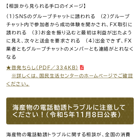
【相談から見られる手口のイメージ】
電子申請・
手続きガ
（1）ＳＮＳのグループチャットに誘われる （2）グループ
イド
チャット内で参加者から成功体験を聞かされ、ＦＸ取引に
誘われる （3）お金を振り込むと最初は利益が出たよう
に見え、次々と送金を要求される （4）出金できず、ＦＸ
業者ともグループチャットのメンバーとも連絡がとれなく
なる
★啓発ちらし（PDF／334KB）
出雲新話2030
防災情報サイト
※詳しくは、国民生活センターのホームページでご確認
出雲市総合振興計画
ください。
市役所へのアクセス
海産物の電話勧誘トラブルに注意して
ください！（令和5年11月8日公表）
各課へのお問い合わせ
海産物の電話勧誘トラブルに関する相談が、全国の消費