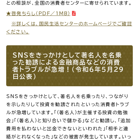
との相談が、全国の消費者センターに寄せられています。
★啓発ちらし（PDF／1MB）
※詳しくは、国民生活センターのホームページでご確認
ください。
ごみ・リサイクル
防災
SNSをきっかけとして著名人を名乗
った勧誘による金融商品などの消費
者トラブルが急増！（令和6年５月２９
各種相談窓口
担当窓口
日公表）
SNSをきっかけとして、著名人を名乗ったり、つながり
を示したりして投資を勧誘されたといった消費者トラブ
ライフライン
公共交通
ルが急増しています。「（著名人）が主催する投資の勉強
会」「（著名人）と知り合いで儲かる」などと勧誘し、「追加
費用を払わないと出金できないといわれた」「相手と連
絡がとれなくなった」などの被害が発生しています。いっ