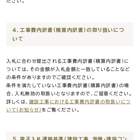
ださい。
４．工事費内訳書（積算内訳書）の取り扱いにつ
ごみ・リサイクル
防災
いて
入札に合わせ提出される
工事費内訳
書
（積算内訳書）に
ついて
は、その金額が入札金額と一致していることなど
各種相談窓口
担当窓口
の条件がありますのでご確認ください。
条件を満たしていない工事費内訳書（積算内訳書）の場
合、入札無効の取扱いとなりますので、ご留意ください。
詳しくは、
建設工事における工事費内訳書の取扱いにつ
いて（お知らせ）
をご覧ください。
ライフライン
公共交通
５．電子入札運用基準（建設工事、測量・建設コン