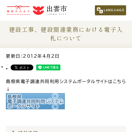
市民の方
（くらし・行政・議会）
LANGUAGE
事業者の方
建設工事、建設関連業務における電子入
札について
観光される方
更新日：2012年4月2日
移住・定住をお考えの方
島根県電子調達共同利用システムポータルサイトはこちら
For Foreigners
↓
外国人の方へ
新着情報一覧
ふるさと納税