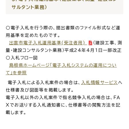
サルタント業務）
公共施設
○電子入札を行う際の、提出書類のファイル形式など運
便利なサービス
用基準を定めたものです。
出雲市電子入札運用基準
(
受注者用
)
（建設工事、測
量・建設コンサルタント業務）
平成
24
年4
月
1
日一部改正
○入札フロー図
くらしの便利情報
子育て便利帳
島根県ホームページ
「
電子入札システムの運用につい
て」を参照
電子入札による入札案件の場合は、
入札情報サ
ー
ビス
へ
仕様書及び図面等を掲載します。
電子入札以外の入札案件で指名競争入札の場合は、ＦＡ
ごみ出し
おたすけア
各種申請書・
様式ダ
Ｘでお送りする入札通知書に、仕様書等の閲覧方法を記
プリ
ウンロード
載します。