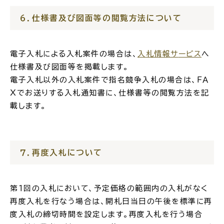
６．仕様書及び図面等の閲覧方法について
電子申請・
手続きガ
イド
電子入札による入札案件の場合は、
入札情報サ
ー
ビス
へ
仕様書及び図面等を掲載します。
電子入札以外の入札案件で指名競争入札の場合は、ＦＡ
Ｘでお送りする入札通知書に、仕様書等の閲覧方法を記
載します。
出雲新話2030
防災情報サイト
出雲市総合振興計画
７．再度入札について
市役所へのアクセス
第１回の入札において、予定価格の範囲内の入札がなく
各課へのお問い合わせ
再度入札を行なう場合は、開札日当日の午後を標準に再
度入札の締切時間を設定します。再度入札を行う場合