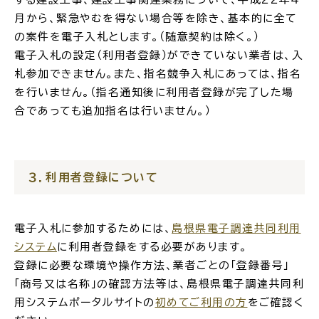
月から、緊急やむを得ない場合等を除き、基本的に全て
の案件を電子入札とします。（随意契約は除く。）
電子入札の設定（利用者登録）ができていない業者は、入
札参加できません。また、指名競争入札にあっては、指名
高齢者・介護
病気・ケガ
を行いません。（指名通知後に利用者登録が完了した場
合であっても追加指名は行いません。）
おくやみ
３．利用者登録について
目的
探
から
す
電子入札に参加するためには、
島根県電子調達共同利用
システム
に利用者登録をする必要があります。
登録に必要な環境や操作方法、業者ごとの「登録番号」
「商号又は名称」の確認方法等は、島根県電子調達共同利
用システムポータルサイトの
初めてご利用の方
をご確認く
届出・手続・申請
税金