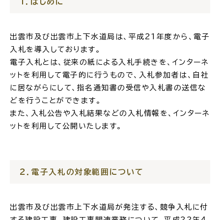
１．はじめに
場面
探
から
す
出雲市及び出雲市上下水道局は、平成21年度から、電子
入札を導入しております。
電子入札とは、従来の紙による入札手続きを、インターネ
ットを利用して電子的に行うもので、入札参加者は、自社
に居ながらにして、指名通知書の受信や入札書の送信な
妊娠・出産
子育て
どを行うことができます。
また、入札公告や入札結果などの入札情報を、インターネ
ットを利用して公開いたします。
入園・入学
結婚・離婚
２．電子入札の対象範囲について
出雲市及び出雲市上下水道局が発注する、競争入札に付
引っ越し
就職・転職・退職
する建設工事、建設工事関連業務について、平成
22
年４