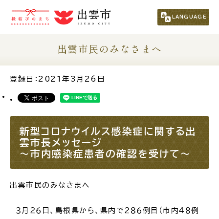
市民の方
（くらし・行政・議会）
LANGUAGE
事業者の方
出雲市民のみなさまへ
観光される方
登録日：2021年3月26日
移住・定住をお考えの方
新型コロナウイルス感染症に関する出
For Foreigners
雲市長メッセージ
外国人の方へ
～市内感染症患者の確認を受けて～
新着情報一覧
出雲市民のみなさまへ
３月２６日、島根県から、県内で２８６例目（市内４８例
ふるさと納税