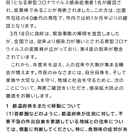
目）となる新型コロナウイルス感染症患者１名が確認さ
れ、変異株であることが発表されました。この方は、出雲
場面
探
市在住の４０歳代の男性で、市内では約１か月半ぶりの確
から
す
認となります。
３月１８日に政府は、緊急事態の解除を宣言しました
が、全国では、従来より感染力が強いとされる新型コロナ
ウイルスの変異株が広がっており、第４波の到来が懸念
されています。
妊娠・出産
子育て
これから、年度末を迎え、人の往来や大勢が集まる機
会が増えます。市民のみなさまには、自分自身を、そして
家族や大切な人を守り、地域と社会を守るために、次の
ことについて、再度ご確認をいただき、感染拡大防止の
徹底をお願いします。
入園・入学
結婚・離婚
１ 都道府県をまたぐ移動について
（１）首都圏などのように、都道府県が住民に対して、不
要不急の外出自粛を要請している地域との往来につい
ては、慎重に判断してください。特に、発熱等の症状があ
引っ越し
就職・転職・退職