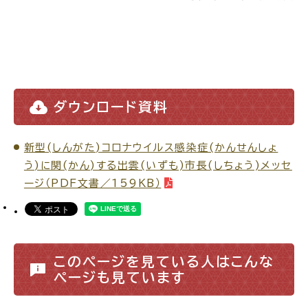
ごみ・リサイクル
防災
ダウンロード資料
新型(しんがた)コロナウイルス感染症(かんせんしょ
各種相談窓口
担当窓口
う)に関(かん)する出雲(いずも)市長(しちょう)メッセ
ージ（PDF文書／159KB）
ライフライン
公共交通
このページを見ている人はこんな
ページも見ています