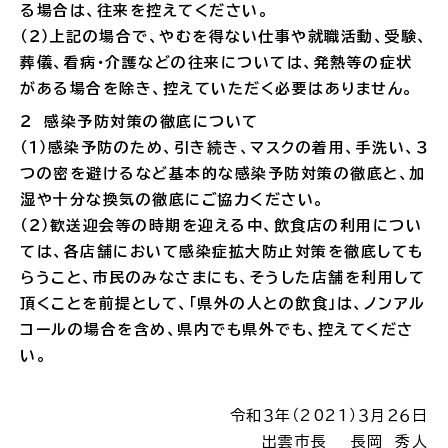
る場合は、往来を控えてください。
（２）上記の場合で、やむを得ない仕事や就職活動、受験、
葬儀、看病・介護などの往来については、発熱等の症状
がある場合を除き、控えていただく必要はありません。
高齢者・介護
病気・ケガ
２ 感染予防対策の徹底について
（１）感染予防のため、引き続き、マスクの着用、手洗い、３
つの密を避けるなど基本的な感染予防対策の徹底と、加
湿や十分な換気の徹底にご協力ください。
（２）歓送迎会等の時期を迎える中、飲食店の利用につい
おくやみ
ては、各店舗において感染症拡大防止対策を徹底しても
らうこと、市民のみなさまにも、そうした店舗を利用して
目的
探
頂くことを前提として、「県外の人との飲食」は、ノンアル
から
す
コールの場合を含め、県内でも県外でも、控えてくださ
い。
令和３年（2021）３月２６日
出雲市長 長岡 秀人
届出・手続・申請
税金