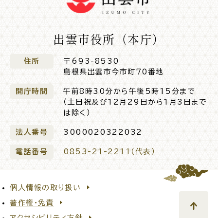
電子申請・
手続きガ
イド
出雲市役所（本庁）
住所
〒693-8530
島根県出雲市今市町70番地
開庁時間
午前8時30分から午後5時15分まで
（土日祝及び12月29日から1月3日まで
は除く）
出雲新話2030
防災情報サイト
出雲市総合振興計画
法人番号
3000020322032
電話番号
0853-21-2211（代表）
市役所へのアクセス
各課へのお問い合わせ
個人情報の取り扱い
著作権・免責
アクセシビリティ方針